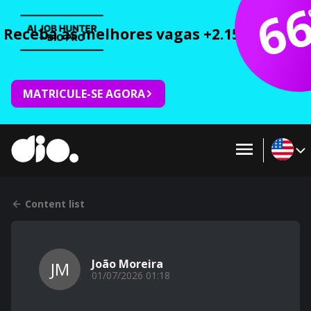
6
Receba as melhores vagas +2.150 cursos 
MATRICULE-SE AGORA
Content list
João Moreira
JM
01/07/2026 01:18