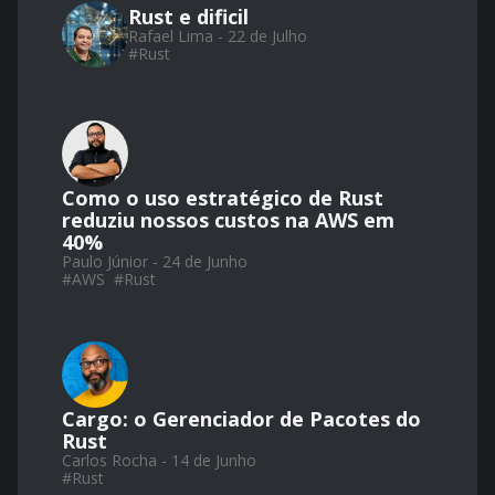
Rust e dificil
Rafael Lima - 22 de Julho
#
Rust
Como o uso estratégico de Rust
reduziu nossos custos na AWS em
40%
Paulo Júnior - 24 de Junho
#
AWS
#
Rust
Cargo: o Gerenciador de Pacotes do
Rust
Carlos Rocha - 14 de Junho
#
Rust