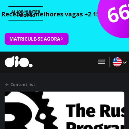
6
Receba as melhores vagas +2.150 cursos 
MATRICULE-SE AGORA
Content list