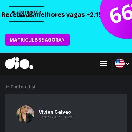
6
Receba as melhores vagas +2.150 cursos 
MATRICULE-SE AGORA
Content list
Vivien Galvao
15/05/2026 01:28