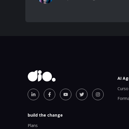
AI Ag
Curso 
Forma
build the change
Plans