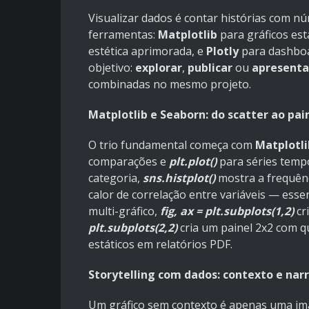
Visualizar dados é contar histórias com 
ferramentas:
Matplotlib
para gráficos est
estética aprimorada, e
Plotly
para dashboa
objetivo:
explorar
,
publicar
ou
apresenta
combinadas no mesmo projeto.
Matplotlib e Seaborn: do scatter ao pai
O trio fundamental começa com
Matplotli
comparações e
plt.plot()
para séries temp
categoria,
sns.histplot()
mostra a frequên
calor de correlação entre variáveis — essen
multi-gráfico,
fig, ax = plt.subplots(1,2)
cr
plt.subplots(2,2)
cria um painel 2x2 com q
estáticos em relatórios PDF.
Storytelling com dados: contexto e narr
Um gráfico sem contexto é apenas uma i