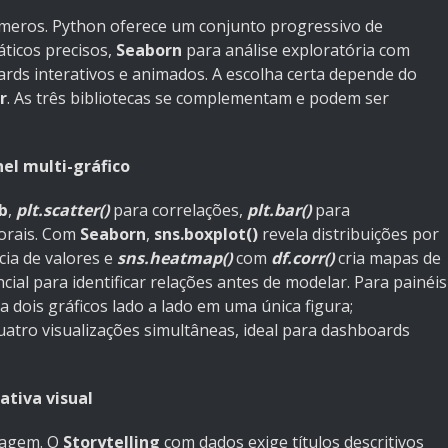
números. Python oferece um conjunto progressivo de
áticos precisos,
Seaborn
para análise exploratória com
rds interativos e animados. A escolha certa depende do
r
. As três bibliotecas se complementam e podem ser
nel multi-gráfico
b
,
plt.scatter()
para correlações,
plt.bar()
para
orais. Com
Seaborn
,
sns.boxplot()
revela distribuições por
cia de valores e
sns.heatmap()
com
df.corr()
cria mapas de
cial para identificar relações antes de modelar. Para painéis
ia dois gráficos lado a lado em uma única figura;
uatro visualizações simultâneas, ideal para dashboards
ativa visual
magem. O
Storytelling
com dados exige títulos descritivos