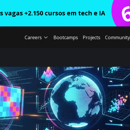
 vagas +2.150 cursos em tech e IA
Careers
Bootcamps
Projects
Community