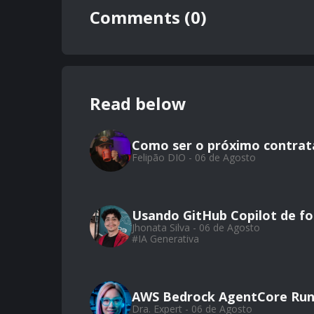
Comments (0)
Read below
Como ser o próximo contrat
Felipão DIO - 06 de Agosto
Usando GitHub Copilot de for
Jhonata Silva - 06 de Agosto
#
IA Generativa
AWS Bedrock AgentCore Run
Dra. Expert - 06 de Agosto