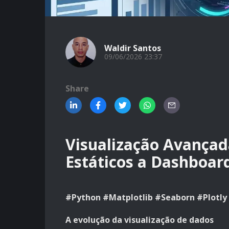
Waldir Santos
09/06/2026 23:37
Share
Visualização Avançad
Estáticos a Dashboa
#Python #Matplotlib #Seaborn #Plotly
A evolução da visualização de dados