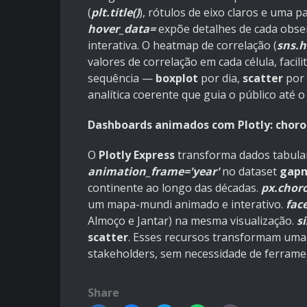
(
plt.title()
), rótulos de eixo claros e uma p
hover_data=
expõe detalhes de cada obse
interativa. O heatmap de correlação (
sns.
valores de correlação em cada célula, facil
sequência —
boxplot
por dia,
scatter
por
analítica coerente que guia o público até o 
Dashboards animados com Plotly: choro
O
Plotly Express
transforma dados tabula
animation_frame='year'
no dataset
gap
continente ao longo das décadas.
px.chor
um mapa-mundi animado e interativo.
face
Almoço e Jantar) na mesma visualização.
s
scatter
. Esses recursos transformam uma
stakeholders, sem necessidade de ferrame
Share