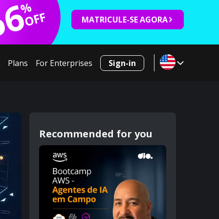
66
%
OFF
MATRICULE-SE AGORA
Plans
For Enterprises
Sign-in
Recommended for you