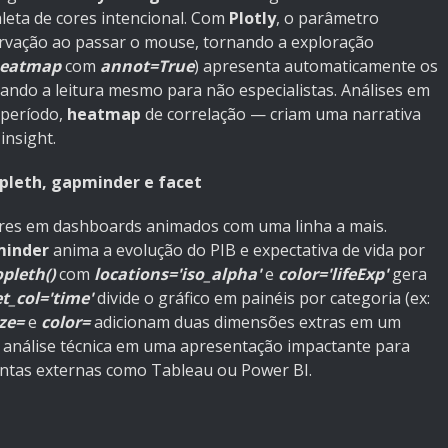
aleta de cores intencional. Com
Plotly
, o parâmetro
rvação ao passar o mouse, tornando a exploração
heatmap
com
annot=True
) apresenta automaticamente os
itando a leitura mesmo para não especialistas. Análises em
 período,
heatmap
de correlação — criam uma narrativa
insight.
pleth, gapminder e facet
res em dashboards animados com uma linha a mais.
minder
anima a evolução do PIB e expectativa de vida por
opleth()
com
locations='iso_alpha'
e
color='lifeExp'
gera
t_col='time'
divide o gráfico em painéis por categoria (ex:
ize=
e
color=
adicionam duas dimensões extras em um
 análise técnica em uma apresentação impactante para
ntas externas como Tableau ou Power BI.