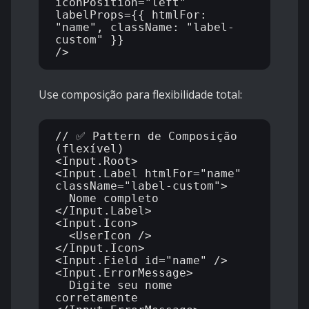
iconPosition="left"

labelProps={{ htmlFor: 
"name", className: "label-
custom" }}

Use composição para flexibilidade total:
// ✅ Pattern de Composição 
(flexível)

<Input.Root>

<Input.Label htmlFor="name" 
className="label-custom">

  Nome completo

</Input.Label>

<Input.Icon>

  <UserIcon />

</Input.Icon>

<Input.Field id="name" />

<Input.ErrorMessage>

  Digite seu nome 
corretamente
