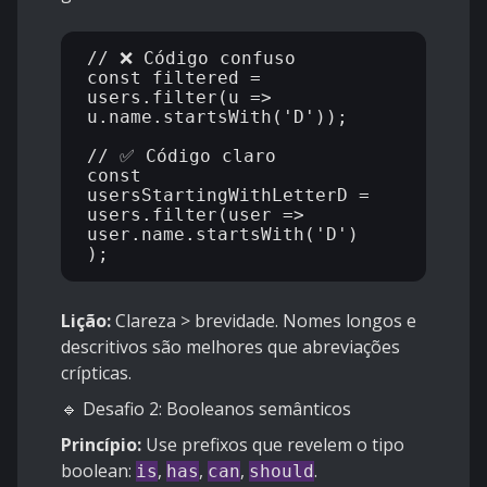
// ❌ Código confuso

const filtered = 
users.filter(u => 
u.name.startsWith('D'));

// ✅ Código claro

const 
usersStartingWithLetterD = 
users.filter(user => 

user.name.startsWith('D')

Lição:
Clareza > brevidade. Nomes longos e
descritivos são melhores que abreviações
crípticas.
🔹 Desafio 2: Booleanos semânticos
Princípio:
Use prefixos que revelem o tipo
boolean:
,
,
,
.
is
has
can
should