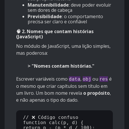
Manutenibilidade
: deve poder evoluir
sem dores de cabeça
Previsibilidade
: o comportamento
precisa ser claro e confiável
🧠 2. Nomes que contam histórias
(JavaScript)
No módulo de JavaScript, uma lição simples,
mas poderosa:
> "Nomes contam histórias."
Escrever variáveis como
,
ou
é
data
obj
res
o mesmo que criar capítulos sem título em
um livro. Um bom nome revela
o propósito
,
e não apenas o tipo do dado.
// ❌ Código confuso

function calc(p, d) {

return p - (p * d / 100);
