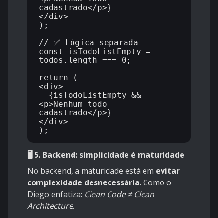
cadastrado</p>}

</div>

);

// ✅ Lógica separada

const isTodoListEmpty = 
todos.length === 0;

return (

<div>

  {isTodoListEmpty && 
<p>Nenhum todo 
cadastrado</p>}

</div>

🖥️ 5. Backend: simplicidade é maturidade
No backend, a maturidade está em
evitar
complexidade desnecessária
. Como o
Diego enfatiza:
Clean Code ≠ Clean
Architecture
.