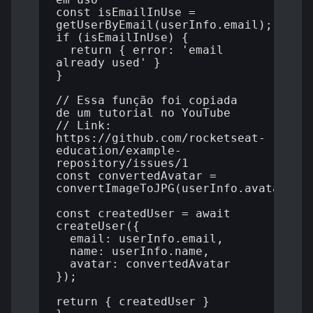
const isEmailInUse = 
getUserByEmail(userInfo.email);

if (isEmailInUse) {

  return { error: 'email 
already used' }

}

// Essa função foi copiada 
de um tutorial no YouTube

// Link: 
https://github.com/rocketseat-
education/example-
repository/issues/1

const convertedAvatar = 
convertImageToJPG(userInfo.avatar);

const createdUser = await 
createUser({ 

  email: userInfo.email, 

  name: userInfo.name, 

  avatar: convertedAvatar 

});

return { createdUser }
