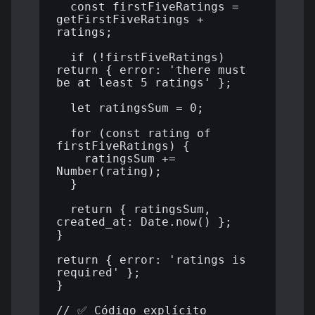
  const firstFiveRatings = 
getFirstFiveRatings + 
ratings;

  if (!firstFiveRatings) 
return { error: 'there must 
be at least 5 ratings' };

  let ratingsSum = 0;

  for (const rating of 
firstFiveRatings) {

    ratingsSum += 
Number(rating);

  }

  return { ratingsSum, 
created_at: Date.now() };

}

return { error: 'ratings is 
required' };

}

// ✅ Código explícito
