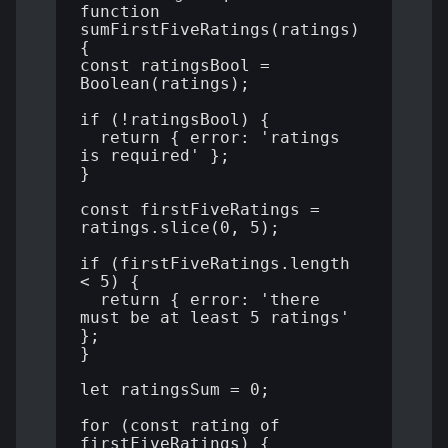
function 
sumFirstFiveRatings(ratings) 
{

const ratingsBool = 
Boolean(ratings);

if (!ratingsBool) {

  return { error: 'ratings 
is required' };

}

const firstFiveRatings = 
ratings.slice(0, 5);

if (firstFiveRatings.length 
< 5) {

  return { error: 'there 
must be at least 5 ratings' 
};

}

let ratingsSum = 0;

for (const rating of 
firstFiveRatings) {
