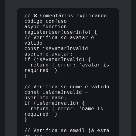
// ❌ Comentários explicando 
código confuso

async function 
registerUser(userInfo) {

// Verifica se avatar é 
válido

const isAvatarInvalid = 
userInfo.avatar;

if (isAvatarInvalid) {

  return { error: 'avatar is 
required' }

}

// Verifica se nome é válido

const isNameInvalid = 
userInfo.name;

if (isNameInvalid) {

  return { error: 'name is 
required' }

}

// Verifica se email já está 
em uso
