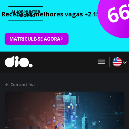
6
Receba as melhores vagas +2.150 cursos 
MATRICULE-SE AGORA
Content list