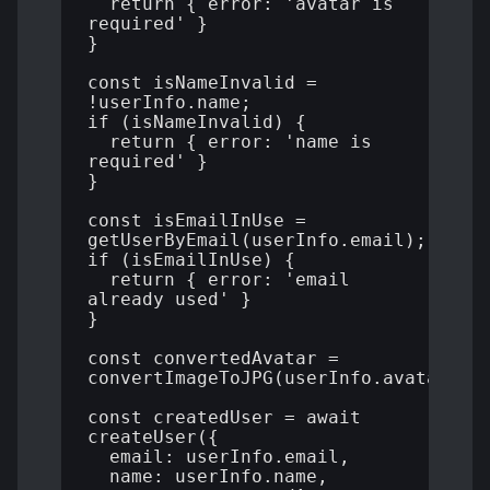
  return { error: 'avatar is 
required' }

}

const isNameInvalid = 
!userInfo.name;

if (isNameInvalid) {

  return { error: 'name is 
required' }

}

const isEmailInUse = 
getUserByEmail(userInfo.email);

if (isEmailInUse) {

  return { error: 'email 
already used' }

}

const convertedAvatar = 
convertImageToJPG(userInfo.avatar);

const createdUser = await 
createUser({ 

  email: userInfo.email, 

  name: userInfo.name, 
