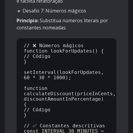
e facilita refatoração.
🔹 Desafio 7: Números mágicos
Princípio:
Substitua números literais por
constantes nomeadas.
// ❌ Números mágicos

function lookForUpdates() {

// Código

}

setInterval(lookForUpdates, 
60 * 30 * 1000);

function 
calculateDiscount(priceInCents, 
discountAmountInPercentage) 
{

// Código

}

// ✅ Constantes descritivas

const INTERVAL_30_MINUTES = 