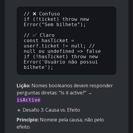
// ❌ Confuso

if (!ticket) throw new 
Error("Sem bilhete");

// ✅ Claro

const hasTicket = 
user?.ticket != null; // 
null ou undefined => false

if (!hasTicket) throw new 
Error('Usuário não possui 
Lição:
Nomes booleanos devem responder
perguntas diretas: "Is it active?" →
isActive
🔹 Desafio 3: Causa vs. Efeito
Princípio:
Nomeie pela causa, não pelo
efeito.