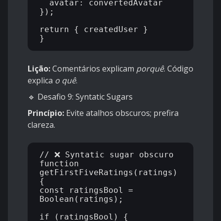
  avatar: convertedAvatar 

});

return { createdUser }

Lição:
Comentários explicam
porquê
. Código
explica
o quê
.
🔹 Desafio 9: Syntatic Sugars
Princípio:
Evite atalhos obscuros; prefira
clareza.
// ❌ Syntatic sugar obscuro

function 
getFirstFiveRatings(ratings) 
{

const ratingsBool = 
Boolean(ratings);

if (ratingsBool) {
