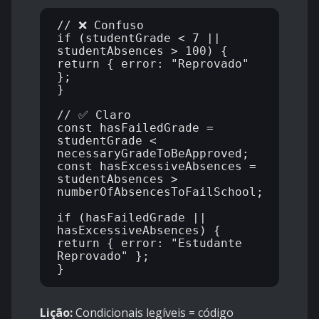
// ❌ Confuso

if (studentGrade < 7 || 
studentAbsences > 100) {

return { error: "Reprovado" 
};

}

// ✅ Claro

const hasFailedGrade = 
studentGrade < 
necessaryGradeToBeApproved;

const hasExcessiveAbsences = 
studentAbsences > 
numberOfAbsencesToFailSchool;

if (hasFailedGrade || 
hasExcessiveAbsences) {

return { error: "Estudante 
Reprovado" };

Lição:
Condicionais legíveis = código