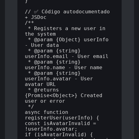
}

// ✅ Código autodocumentado 
+ JSDoc

/**

 * Registers a new user in 
the system

 * @param {Object} userInfo 
- User data

 * @param {string} 
userInfo.email - User email

 * @param {string} 
userInfo.name - User name

 * @param {string} 
userInfo.avatar - User 
avatar URL

 * @returns 
{Promise<Object>} Created 
user or error

 */

async function 
registerUser(userInfo) {

const isAvatarInvalid = 
!userInfo.avatar;

if (isAvatarInvalid) {
