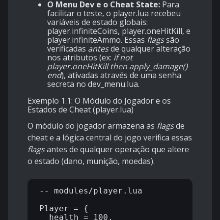
O Menu Dev e o Cheat State:
Para
facilitar o teste, o player.lua recebeu
variáveis de estado globais:
player.infiniteCoins, player.oneHitKill, e
player.infiniteAmmo. Essas
flags
são
verificadas
antes
de qualquer alteração
nos atributos (ex:
if not
player.oneHitKill then apply_damage()
end
), ativadas através de uma senha
secreta no dev_menu.lua.
Exemplo 1.1: O Módulo do Jogador e os
Estados de Cheat (player.lua)
O módulo do jogador armazena as
flags
de
cheat e a lógica central do jogo verifica essas
flags
antes de qualquer operação que altere
o estado (dano, munição, moedas).
-- modules/player.lua

Player = {

  health = 100,
