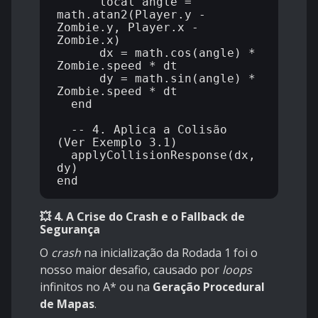
      local angle = 
math.atan2(Player.y - 
Zombie.y, Player.x - 
Zombie.x)

      dx = math.cos(angle) * 
Zombie.speed * dt

      dy = math.sin(angle) * 
Zombie.speed * dt

  end

  -- 4. Aplica a Colisão 
(Ver Exemplo 3.1)

  applyCollisionResponse(dx, 
dy)

💥 4. A Crise do Crash e o Fallback de
Segurança
O
crash
na inicialização da Rodada 1 foi o
nosso maior desafio, causado por
loops
infinitos no A* ou na
Geração Procedural
de Mapas
.