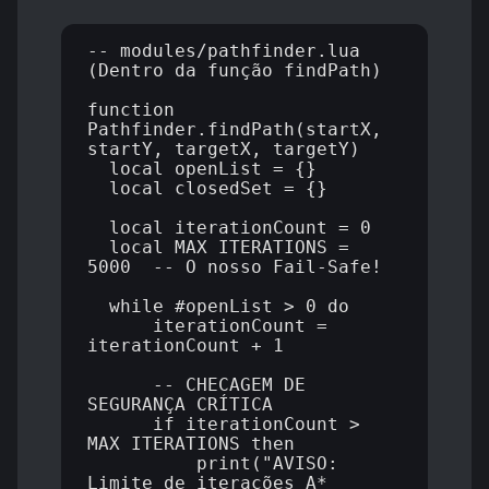
-- modules/pathfinder.lua 
(Dentro da função findPath)

function 
Pathfinder.findPath(startX, 
startY, targetX, targetY)

  local openList = {}

  local closedSet = {}

  local iterationCount = 0

  local MAX_ITERATIONS = 
5000  -- O nosso Fail-Safe!

  while #openList > 0 do

      iterationCount = 
iterationCount + 1

      -- CHECAGEM DE 
SEGURANÇA CRÍTICA

      if iterationCount > 
MAX_ITERATIONS then

          print("AVISO: 
Limite de iterações A* 