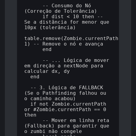
      -- Consumo do Nó 
(Correção de Tolerância)

      if dist < 10 then -- 
Se a distância for menor que 
10px (tolerância)

table.remove(Zombie.currentPath, 
1) -- Remove o nó e avança

      end

      -- ... Lógica de mover 
em direção a nextNode para 
calcular dx, dy

  end

  -- 3. Lógica de FALLBACK 
(Se o Pathfinding falhou ou 
o caminho acabou)

  if not Zombie.currentPath 
or #Zombie.currentPath == 0 
then

      -- Mover em linha reta 
(Fallback) para garantir que 
o zumbi não congele
