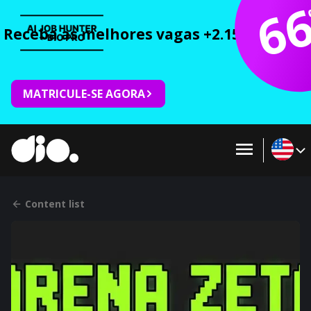
6
Receba as melhores vagas +2.150 cursos 
MATRICULE-SE AGORA
Content list