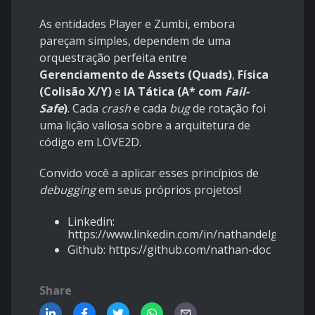
As entidades Player e Zumbi, embora
pareçam simples, dependem de uma
orquestração perfeita entre
Gerenciamento de Assets (Quads)
,
Física
(Colisão X/Y)
e
IA Tática (A* com
Fail-
Safe
)
. Cada
crash
e cada
bug
de rotação foi
uma lição valiosa sobre a arquitetura de
código em LÖVE2D.
Convido você a aplicar esses princípios de
debugging
em seus próprios projetos!
Linkedin:
https://www.linkedin.com/in/nathandelgadoferr
Github:
https://github.com/nathan-doc
Share