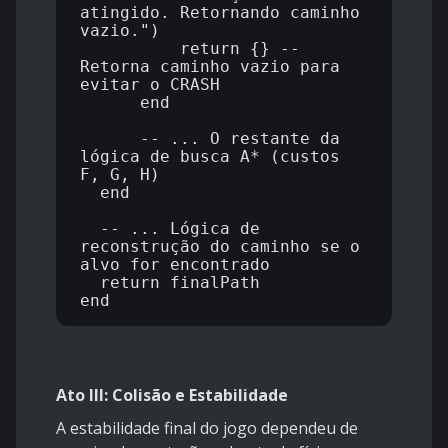
atingido. Retornando caminho 
vazio.")

          return {} -- 
Retorna caminho vazio para 
evitar o CRASH

      end

      -- ... O restante da 
lógica de busca A* (custos 
F, G, H)

  end

  -- ... Lógica de 
reconstrução do caminho se o 
alvo for encontrado

  return finalPath

Ato III: Colisão e Estabilidade
A estabilidade final do jogo dependeu de