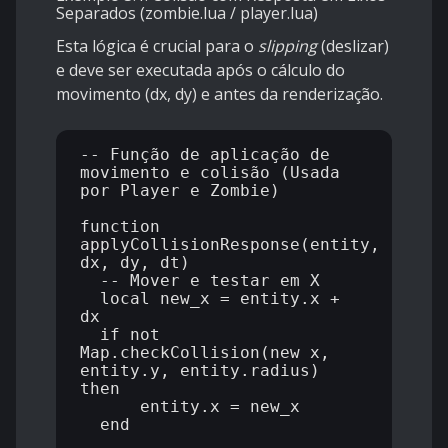
Separados (zombie.lua / player.lua)
Esta lógica é crucial para o
slipping
(deslizar)
e deve ser executada após o cálculo do
movimento (dx, dy) e antes da renderização.
-- Função de aplicação de 
movimento e colisão (Usada 
por Player e Zombie)

function 
applyCollisionResponse(entity, 
dx, dy, dt)

  -- Mover e testar em X

  local new_x = entity.x + 
dx

  if not 
Map.checkCollision(new_x, 
entity.y, entity.radius) 
then

      entity.x = new_x

  end
