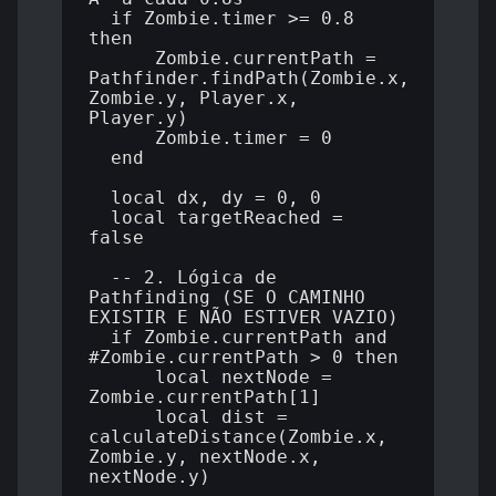
  if Zombie.timer >= 0.8 
then

      Zombie.currentPath = 
Pathfinder.findPath(Zombie.x, 
Zombie.y, Player.x, 
Player.y)

      Zombie.timer = 0

  end

  local dx, dy = 0, 0

  local targetReached = 
false

  -- 2. Lógica de 
Pathfinding (SE O CAMINHO 
EXISTIR E NÃO ESTIVER VAZIO)

  if Zombie.currentPath and 
#Zombie.currentPath > 0 then

      local nextNode = 
Zombie.currentPath[1]

      local dist = 
calculateDistance(Zombie.x, 
Zombie.y, nextNode.x, 
nextNode.y)
