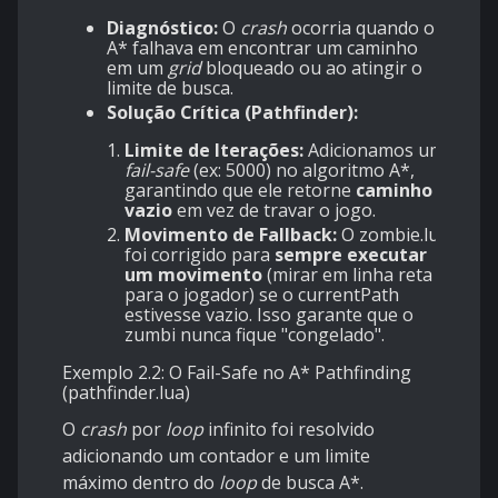
Diagnóstico:
O
crash
ocorria quando o
A* falhava em encontrar um caminho
em um
grid
bloqueado ou ao atingir o
limite de busca.
Solução Crítica (Pathfinder):
Limite de Iterações:
Adicionamos um
fail-safe
(ex: 5000) no algoritmo A*,
garantindo que ele retorne
caminho
vazio
em vez de travar o jogo.
Movimento de Fallback:
O zombie.lua
foi corrigido para
sempre executar
um movimento
(mirar em linha reta
para o jogador) se o currentPath
estivesse vazio. Isso garante que o
zumbi nunca fique "congelado".
Exemplo 2.2: O Fail-Safe no A* Pathfinding
(pathfinder.lua)
O
crash
por
loop
infinito foi resolvido
adicionando um contador e um limite
máximo dentro do
loop
de busca A*.