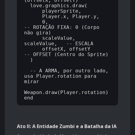
(offsetX, offsetY)

  love.graphics.draw(

      playerSprite,

      Player.x, Player.y,

      0,                        
-- ROTAÇÃO FIXA: 0 (Corpo 
não gira)

      scaleValue, 
scaleValue,   -- ESCALA

      offsetX, offsetY          
-- OFFSET (Centro do Sprite)

  )

  -- A ARMA, por outro lado, 
usa Player.rotation para 
mirar

Weapon.draw(Player.rotation)

Ato II: A Entidade Zumbi e a Batalha da IA