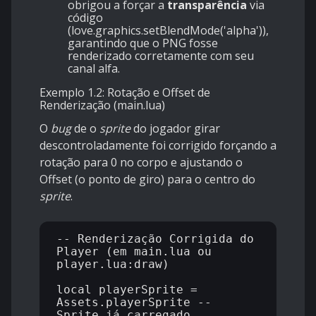
obrigou a forçar a
transparência
via
código
(love.graphics.setBlendMode('alpha')),
garantindo que o PNG fosse
renderizado corretamente com seu
canal alfa.
Exemplo 1.2: Rotação e Offset de
Renderização (main.lua)
O
bug
de o
sprite
do jogador girar
descontroladamente foi corrigido forçando a
rotação para 0 no corpo e ajustando o
Offset (o ponto de giro) para o centro do
sprite
.
-- Renderização Corrigida do 
Player (em main.lua ou 
player.lua:draw)

local playerSprite = 
Assets.playerSprite -- 
Sprite já carregado
