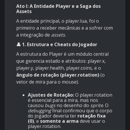
Ato I: A Entidade Player e a Saga dos
Assets
A entidade principal, o player.lua, foi o
primeiro a receber mecânicas e a sofrer com
a integração de
assets
.
👤 1. Estrutura e Cheats do Jogador
A estrutura do Player é um módulo central
que gerencia estado e atributos: player.x,
player.y, player.health, player.coins, e o
ângulo de rotação (player.rotation)
(o
vetor de mira para o mouse).
Ajustes de Rotação:
O player.rotation
é essencial para a mira, mas nos
causou
bugs
no desenho do
sprite
. O
debugging
final confirmou que o corpo
do jogador deveria ter
rotação fixa
(0)
, e
somente a arma
deve usar o
player.rotation.