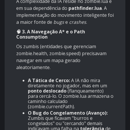
A complexidade da IA reside no zombie.lua e
em sua dependência do
pathfinder.lua
. A
implementação do movimento inteligente foi
a maior fonte de
bugs
e
crashes
.
🧠 3. A Navegação A* e o Path
Consumption
Os zumbis (entidades que gerenciam
zombie.health, zombie.speed) precisavam
navegar em um mapa gerado
aleatoriamente.
A Tática de Cerco:
A IA não mira
diretamente no jogador, mas em um
ponto deslocado
(flanqueamento)
para cercá-lo. O zombie.lua armazena o
caminho calculado
(zombie.currentPath).
O Bug do Congelamento (Avanço):
Zumbis que ficavam "burros e
congelados" ou "cercando" demais
indicavam uma falha na
tolerância
de