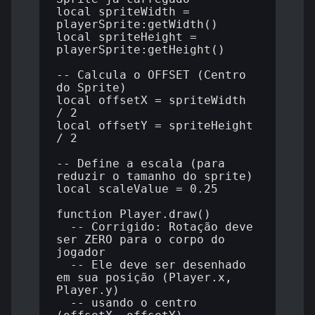
local spriteWidth = 
playerSprite:getWidth()

local spriteHeight = 
playerSprite:getHeight()

-- Calcula o OFFSET (Centro 
do Sprite)

local offsetX = spriteWidth 
/ 2

local offsetY = spriteHeight 
/ 2

-- Define a escala (para 
reduzir o tamanho do sprite)

local scaleValue = 0.25 

function Player.draw()

  -- Corrigido: Rotação deve 
ser ZERO para o corpo do 
jogador

  -- Ele deve ser desenhado 
em sua posição (Player.x, 
Player.y)

  -- usando o centro 