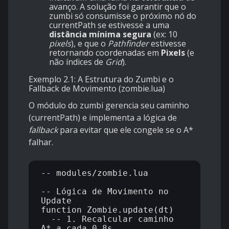
avanço. A solução foi garantir que o
zumbi só consumisse o próximo nó do
currentPath se estivesse a uma
distância mínima segura
(ex: 10
pixels
), e que o
Pathfinder
estivesse
retornando coordenadas em
Pixels
(e
não índices de
Grid
).
Exemplo 2.1: A Estrutura do Zumbi e o
Fallback de Movimento (zombie.lua)
O módulo do zumbi gerencia seu caminho
(currentPath) e implementa a lógica de
fallback
para evitar que ele congele se o A*
falhar.
-- modules/zombie.lua

-- Lógica de Movimento no 
Update

function Zombie.update(dt)

  -- 1. Recalcular caminho 
A* a cada 0.8s
