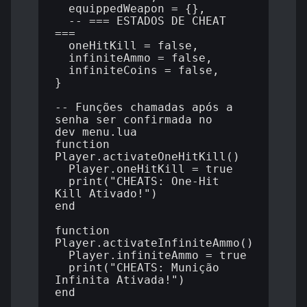
  equippedWeapon = {},

  -- === ESTADOS DE CHEAT 
===

  oneHitKill = false,

  infiniteAmmo = false,

  infiniteCoins = false,

}

-- Funções chamadas após a 
senha ser confirmada no 
dev_menu.lua

function 
Player.activateOneHitKill()

  Player.oneHitKill = true

  print("CHEATS: One-Hit 
Kill Ativado!")

end

function 
Player.activateInfiniteAmmo()

  Player.infiniteAmmo = true

  print("CHEATS: Munição 
Infinita Ativada!")

end
