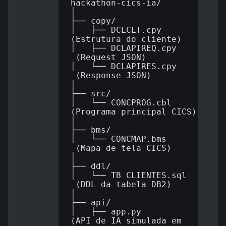
hackathon-cics-ia/

│

├── copy/

│   ├── DCLCLT.cpy         
(Estrutura do cliente)

│   ├── DCLAPIREQ.cpy     
 (Request JSON)

│   └── DCLAPIRES.cpy     
 (Response JSON)

│

├── src/

│   └── CONCPROG.cbl       
(Programa principal CICS)

│

├── bms/

│   └── CONCMAP.bms       
 (Mapa de tela CICS)

│

├── ddl/

│   └── TB_CLIENTES.sql   
 (DDL da tabela DB2)

│

├── api/

│   ├── app.py             
(API de IA simulada em 