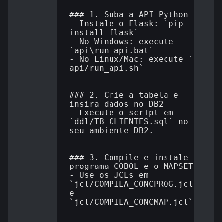
### 1. Suba a API Python

- Instale o Flask: `pip 
install flask`

- No Windows: execute 
`api\run_api.bat`

- No Linux/Mac: execute `sh 
api/run_api.sh`

### 2. Crie a tabela e 
insira dados no DB2

- Execute o script em 
`ddl/TB_CLIENTES.sql` no 
seu ambiente DB2.

### 3. Compile e instale o 
programa COBOL e o MAPSET

- Use os JCLs em 
`jcl/COMPILA_CONCPROG.jcl` 
e 
`jcl/COMPILA_CONCMAP.jcl`.
