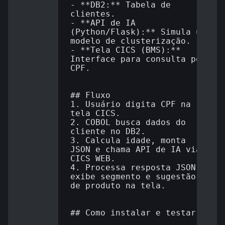
- **DB2:** Tabela de 
clientes.

- **API de IA 
(Python/Flask):** Simula um 
modelo de clusterização.

- **Tela CICS (BMS):** 
Interface para consulta por 
CPF.

## Fluxo

1. Usuário digita CPF na 
tela CICS.

2. COBOL busca dados do 
cliente no DB2.

3. Calcula idade, monta 
JSON e chama API de IA via 
CICS WEB.

4. Processa resposta JSON e 
exibe segmento e sugestão 
de produto na tela.

## Como instalar e testar
