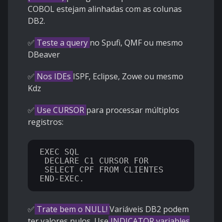
COBOL estejam alinhadas com as colunas
DB2.
✅
Teste a query
no Spufi, QMF ou mesmo
DBeaver
✅
Nos IDEs
ISPF, Eclipse, Zowe ou mesmo
Kdz
✅
Use CURSOR
para processar múltiplos
registros:
EXEC SQL

 DECLARE C1 CURSOR FOR

 SELECT CPF FROM CLIENTES

✅
Trate bem o NULL!
Variáveis DB2 podem
ter valores nulos. Use
INDICATOR variables