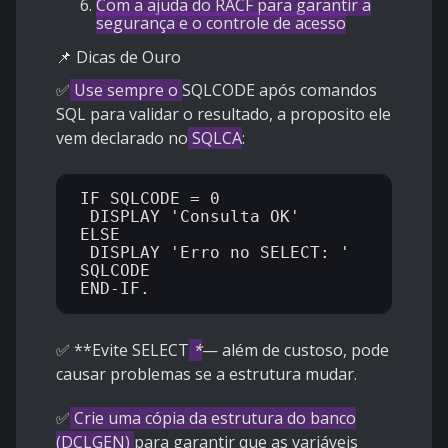
Com a ajuda do RACF para garantir a
segurança e o controle de acesso
📌 Dicas de Ouro
✅
Use sempre o
SQLCODE após comandos
SQL para validar o resultado, a proposito ele
vem declarado no
SQLCA
:
IF SQLCODE = 0

 DISPLAY 'Consulta OK'

ELSE

 DISPLAY 'Erro no SELECT: ' 
SQLCODE

✅ **Evite SELECT
*
— além de custoso, pode
causar problemas se a estrutura mudar.
✅
Crie uma cópia da estrutura do banco
(DCLGEN)
para garantir que as variáveis