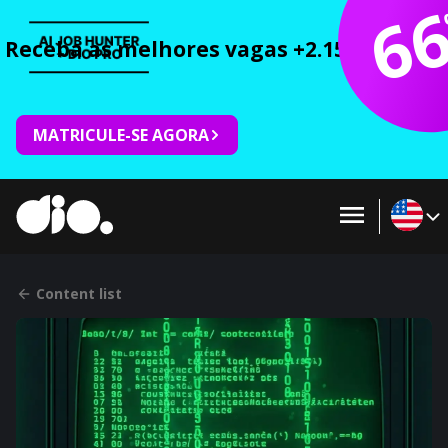
6
Receba as melhores vagas +2.150 cursos 
MATRICULE-SE AGORA
Content list