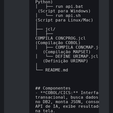
Python)

│   ├── run_api.bat       
 (Script para Windows)

│   └── run_api.sh         
(Script para Linux/Mac)

│

├── jcl/

│   ├── 
COMPILA_CONCPROG.jcl   
(Compilação COBOL)

│   ├── COMPILA_CONCMAP.jcl 
   (Compilação MAPSET)

│   └── DEFINE_URIMAP.jcl   
   (Definição URIMAP)

│

└── README.md

## Componentes

- **COBOL/CICS:** Interface 
transacional, busca dados 
no DB2, monta JSON, consome 
API de IA, exibe resultado 
na tela.
