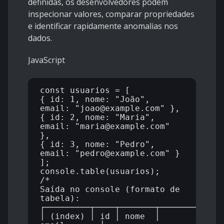
definidas, os desenvolvedores podem
inspecionar valores, comparar propriedades
e identificar rapidamente anomalias nos
dados.
JavaScript
const usuarios = [

{ id: 1, nome: "João", 
email: "joao@example.com" },

{ id: 2, nome: "Maria", 
email: "maria@example.com" 
},

{ id: 3, nome: "Pedro", 
email: "pedro@example.com" }

];

console.table(usuarios);

/*

Saída no console (formato de 
tabela):

┌─────────┬────┬───────┬─────────────
│ (index) │ id │ nome  │      