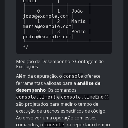
email       │

├─────────┼────┼───────┼─────────────
│    0    │ 1  │ João  │ 
joao@example.com │

│    1    │ 2  │ Maria │ 
maria@example.com│

│    2    │ 3  │ Pedro │ 
pedro@example.com│

└─────────┴────┴───────┴─────────────
Medição de Desempenho e Contagem de
Execuções
Além da depuração, o
oferece
console
ferramentas valiosas para a
análise de
desempenho
. Os comandos
e
console.time()
console.timeEnd()
são projetados para medir o tempo de
execução de trechos específicos de código.
Ao envolver uma operação com esses
comandos, o
irá reportar o tempo
console