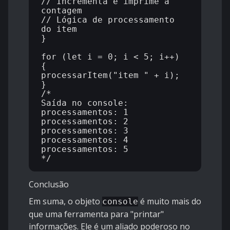
// Incrementa e imprime a 
contagem

// Lógica de processamento 
do item

}

for (let i = 0; i < 5; i++) 
{

processarItem("item " + i);

}

/*

Saída no console:

processamentos: 1

processamentos: 2

processamentos: 3

processamentos: 4

processamentos: 5

Conclusão
Em suma, o objeto
é muito mais do
console
que uma ferramenta para "printar"
informações. Ele é um aliado poderoso no