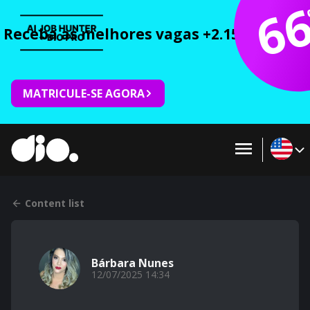
6
Receba as melhores vagas +2.150 cursos 
MATRICULE-SE AGORA
Content list
Bárbara Nunes
12/07/2025 14:34