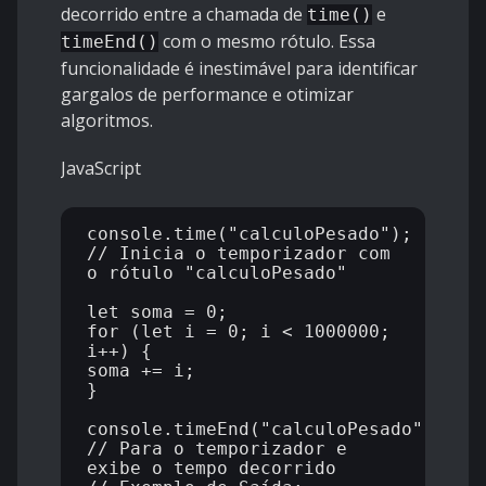
decorrido entre a chamada de
e
time()
com o mesmo rótulo. Essa
timeEnd()
funcionalidade é inestimável para identificar
gargalos de performance e otimizar
algoritmos.
JavaScript
console.time("calculoPesado"); 
// Inicia o temporizador com 
o rótulo "calculoPesado"

let soma = 0;

for (let i = 0; i < 1000000; 
i++) {

soma += i;

}

console.timeEnd("calculoPesado"); 
// Para o temporizador e 
exibe o tempo decorrido
