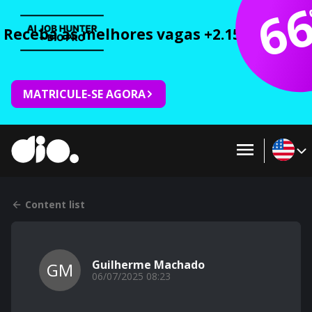
6
Receba as melhores vagas +2.150 cursos 
MATRICULE-SE AGORA
Content list
Guilherme Machado
GM
06/07/2025 08:23