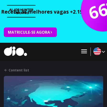
6
Receba as melhores vagas +2.150 cursos 
MATRICULE-SE AGORA
Content list