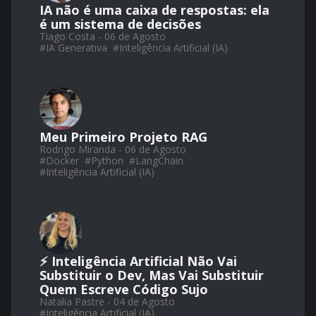
IA não é uma caixa de respostas: ela
é um sistema de decisões
Tiago Costa - 06 de Agosto
#
IA Generativa
#
Inteligência Artificial (IA)
Meu Primeiro Projeto RAG
Rodrigo Miranda - 06 de Agosto
#
Docker
#
Python
#
LangChain
#
Inteligência Artificial (IA)
⚡ Inteligência Artificial Não Vai
Substituir o Dev, Mas Vai Substituir
Quem Escreve Código Sujo
Natalia Pastre - 04 de Agosto
#
Inteligência Artificial (IA)