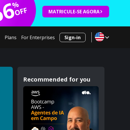
66
%
OFF
MATRICULE-SE AGORA
Plans
For Enterprises
Sign-in
Recommended for you