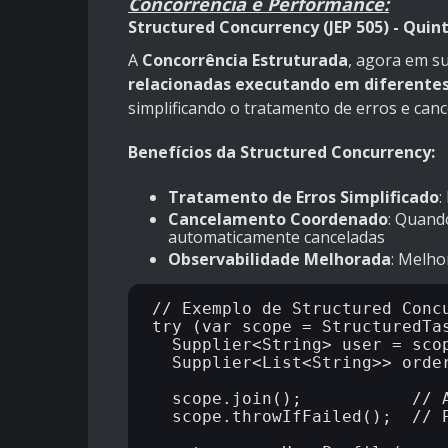
Concorrência e Performance:
Structured Concurrency (JEP 505) - Quin
A
Concorrência Estruturada
, agora em su
relacionadas executando em diferentes
simplificando o tratamento de erros e can
Benefícios da Structured Concurrency:
Tratamento de Erros Simplificado
:
Cancelamento Coordenado
: Quand
automaticamente canceladas
Observabilidade Melhorada
: Melho
// Exemplo de Structured Concu
try (var scope = StructuredTas
  Supplier<String> user = scope.fork(() -> fetchUser(userId));

  Supplier<List<String>> orders = scope.fork(() -> fetchOrders(userId));

  scope.join();           // Aguarda todas as tarefas

  scope.throwIfFailed();  // Propaga falhas se houver
