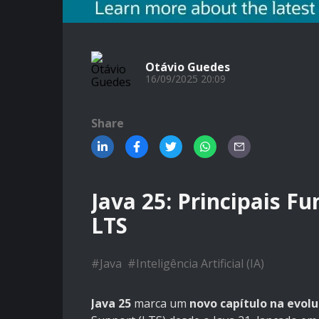
Otávio Guedes
16/09/2025 20:09
Share
Java 25: Principais F
LTS
#
Java
#
Inteligência Artificial (IA)
Java 25
marca um
novo capítulo na evol