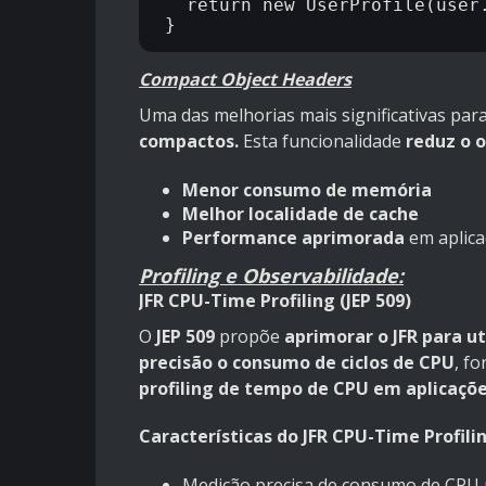
  return new UserProfile(user.get(), orders.get());

Compact Object Headers
Uma das melhorias mais significativas pa
compactos.
Esta funcionalidade
reduz o 
Menor consumo de memória
Melhor localidade de cache
Performance aprimorada
em aplica
Profiling e Observabilidade:
JFR CPU-Time Profiling (JEP 509)
O
JEP 509
propõe
aprimorar o JFR
para ut
precisão o consumo de ciclos de CPU
, f
profiling de tempo de CPU em aplicaçõe
Características do JFR CPU-Time Profilin
Medição precisa de consumo de CPU p