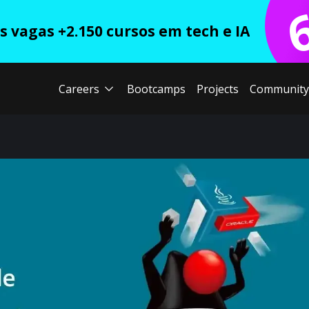
 vagas +2.150 cursos em tech e IA
Careers
Bootcamps
Projects
Community