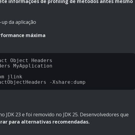
ete informações de profiling de métodos antes mesmo
up da aplicação
erformance máxima
ct Object Headers

ers MyApplication

m jlink

no JDK 23 e foi removido no JDK 25. Desenvolvedores que
ar para alternativas recomendadas.