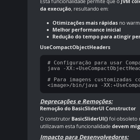
Esta funcionalidade permite que o
JVM col
da execução
, resultando em:
Otimizações mais rápidas
no warm-
Melhor performance inicial
Redução do tempo para atingir p
UseCompactObjectHeaders
# Configuração para usar Compa
java -XX:+UseCompactObjectHead
# Para imagens customizadas co
Deprecações e Remoções:
Remoção do BasicSliderUI Constructor
O construtor
BasicSliderUI()
foi obsoleto 
utilizavam esta funcionalidade
devem migr
Impacto para Desenvolvedores: