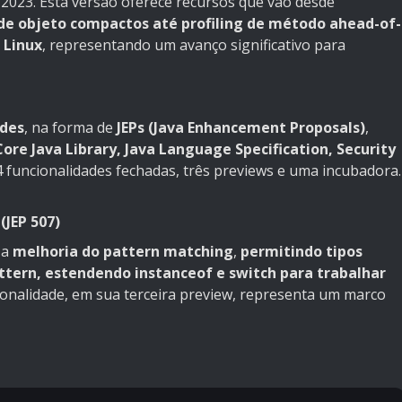
 2023. Esta versão oferece recursos que vão desde
 de objeto compactos até profiling de método ahead-of-
 Linux
, representando um avanço significativo para
ades
, na forma de
JEPs (Java Enhancement Proposals)
,
Core Java Library, Java Language Specification, Security
4 funcionalidades fechadas, três previews e uma incubadora.
(JEP 507)
 a
melhoria do pattern matching
,
permitindo tipos
ttern, estendendo instanceof e switch para trabalhar
ionalidade, em sua terceira preview, representa um marco