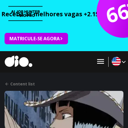
6
Receba as melhores vagas +2.150 cursos 
MATRICULE-SE AGORA
Content list