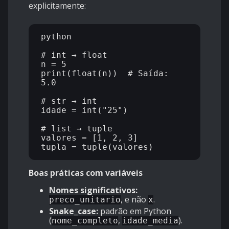
explicitamente:
python

# int → float

n = 5

print(float(n))  # Saída: 
5.0

# str → int

idade = int("25")

# list → tuple

valores = [1, 2, 3]

Boas práticas com variáveis
Nomes significativos:
, e não
.
preco_unitario
x
Snake_case:
padrão em Python
(
,
).
nome_completo
idade_media