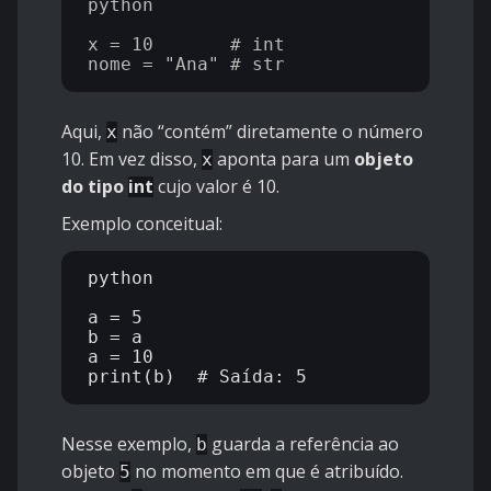
python

x = 10       # int

Aqui,
não “contém” diretamente o número
x
10. Em vez disso,
aponta para um
objeto
x
do tipo
int
cujo valor é 10.
Exemplo conceitual:
python

a = 5

b = a

a = 10

Nesse exemplo,
guarda a referência ao
b
objeto
no momento em que é atribuído.
5