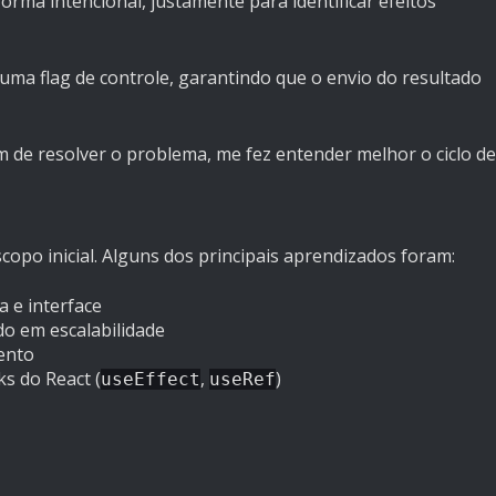
forma intencional, justamente para identificar efeitos
ma flag de controle, garantindo que o envio do resultado
 de resolver o problema, me fez entender melhor o ciclo de
opo inicial. Alguns dos principais aprendizados foram:
a e interface
o em escalabilidade
ento
s do React (
,
)
useEffect
useRef