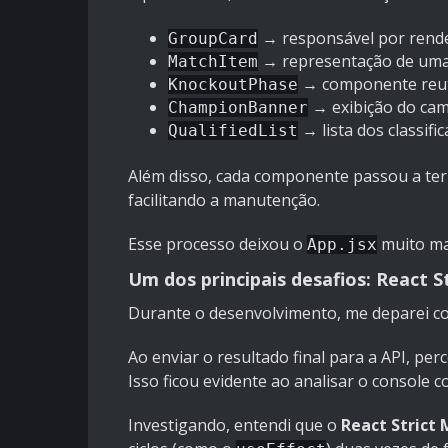
→ responsável por render
GroupCard
→ representação de uma 
MatchItem
→ componente reuti
KnockoutPhase
→ exibição do ca
ChampionBanner
→ lista dos classifi
QualifiedList
Além disso, cada componente passou a ter
facilitando a manutenção.
Esse processo deixou o
muito ma
App.jsx
Um dos principais desafios: React S
Durante o desenvolvimento, me deparei 
Ao enviar o resultado final para a API, pe
Isso ficou evidente ao analisar o console 
Investigando, entendi que o
React Strict