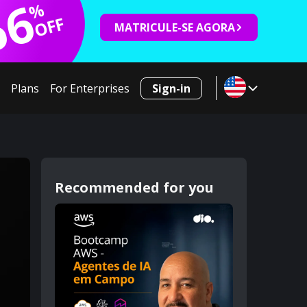
66
%
OFF
MATRICULE-SE AGORA
Plans
For Enterprises
Sign-in
Recommended for you