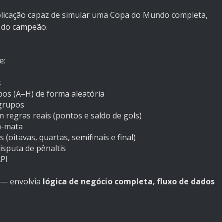
plicação capaz de simular uma Copa do Mundo completa,
o do campeão.
e:
s
pos (A–H) de forma aleatória
 grupos
m regras reais (pontos e saldo de gols)
ta-mata
 (oitavas, quartas, semifinais e final)
isputa de pênaltis
API
l — envolvia
lógica de negócio completa, fluxo de dados