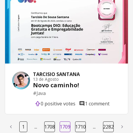
TARCISIO SANTANA
13 de Agosto
Novo caminho!
#
Java
0 positive votes
1 comment
1
...
1708
1709
1710
...
2282