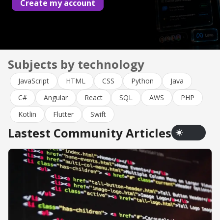
Create my account
Subjects by technology
JavaScript
HTML
CSS
Python
Java
C#
Angular
React
SQL
AWS
PHP
Kotlin
Flutter
Swift
Lastest Community Articles