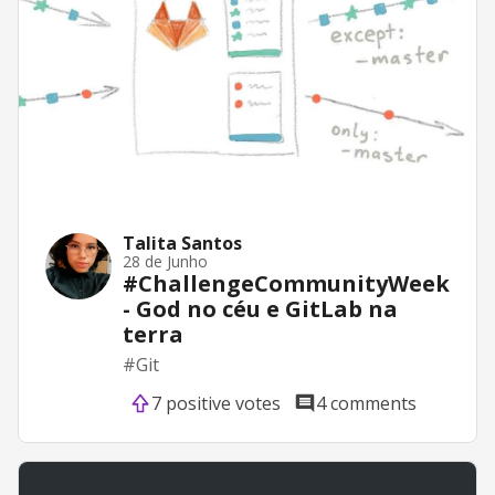
Talita Santos
28 de Junho
#ChallengeCommunityWeek
- God no céu e GitLab na
terra
#
Git
7 positive votes
4 comments