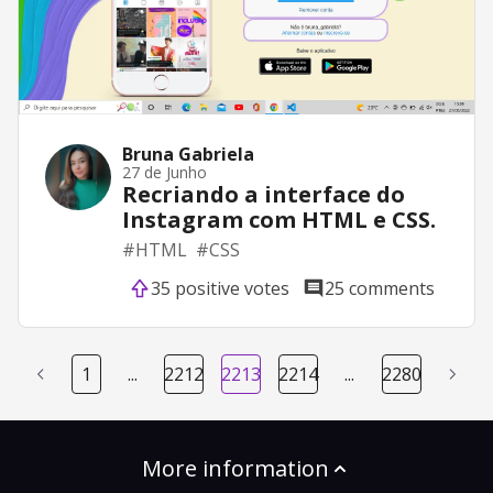
Bruna Gabriela
27 de Junho
Recriando a interface do
Instagram com HTML e CSS.
#
HTML
#
CSS
35 positive votes
25 comments
1
...
2212
2213
2214
...
2280
More information