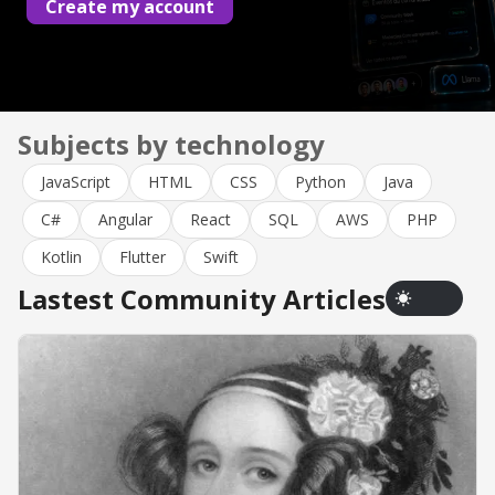
Create my account
Subjects by technology
JavaScript
HTML
CSS
Python
Java
C#
Angular
React
SQL
AWS
PHP
Kotlin
Flutter
Swift
Lastest Community Articles