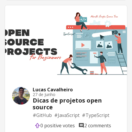
Lucas Cavalheiro
27 de Junho
Dicas de projetos open
source
#
GitHub
#
JavaScript
#
TypeScript
0 positive votes
2 comments