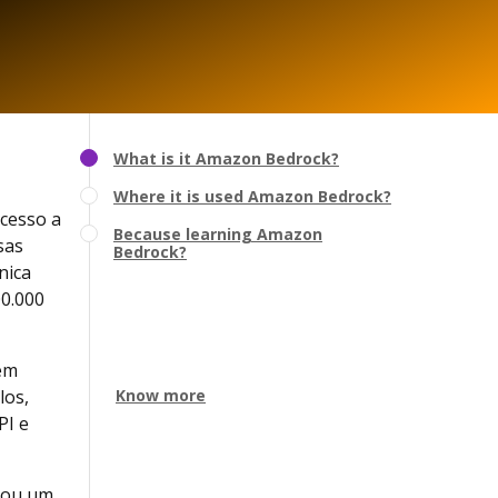
What is it Amazon Bedrock?
Where it is used Amazon Bedrock?
cesso a
Because learning Amazon
sas
Bedrock?
nica
00.000
 em
los,
Know more
PI e
nou um