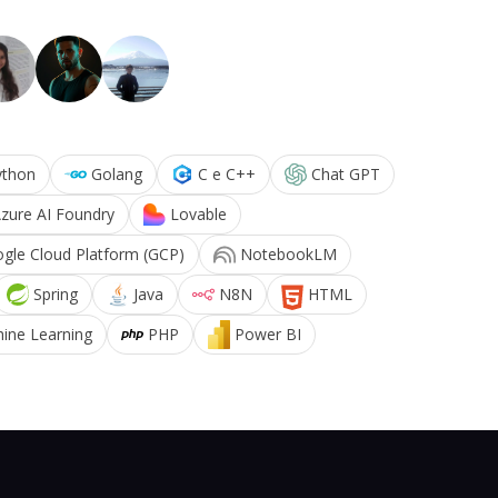
ython
Golang
C e C++
Chat GPT
zure AI Foundry
Lovable
gle Cloud Platform (GCP)
NotebookLM
Spring
Java
N8N
HTML
ine Learning
PHP
Power BI