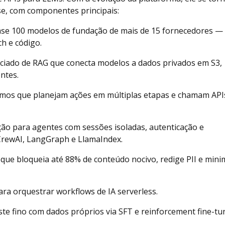
se, com componentes principais:
ase 100 modelos de fundação de mais de 15 fornecedores — 
h e código.
enciado de RAG que conecta modelos a dados privados em S3,
ntes.
omos que planejam ações em múltiplas etapas e chamam API
ção para agentes com sessões isoladas, autenticação e
rewAI, LangGraph e LlamaIndex.
que bloqueia até 88% de conteúdo nocivo, redige PII e mini
para orquestrar workflows de IA serverless.
uste fino com dados próprios via SFT e reinforcement fine-tu