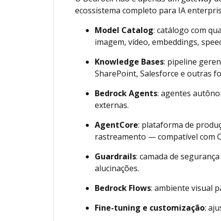
ecossistema completo para IA enterpri
Model Catalog
: catálogo com qu
imagem, vídeo, embeddings, speec
Knowledge Bases
: pipeline ger
SharePoint, Salesforce e outras fo
Bedrock Agents
: agentes autôn
externas.
AgentCore
: plataforma de produ
rastreamento — compatível com C
Guardrails
: camada de segurança 
alucinações.
Bedrock Flows
: ambiente visual 
Fine-tuning e customização
: aj