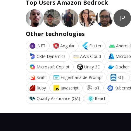
Top Users Amazon Bedrock
IP
Other technologies
.NET
Angular
Flutter
Android
CRM Dynamics
AWS Cloud
Microso
Microsoft Copilot
Unity 3D
Docker
Swift
Engenharia de Prompt
SQL
Ruby
Javascript
IoT
Kuberne
Quality Assurance (QA)
React