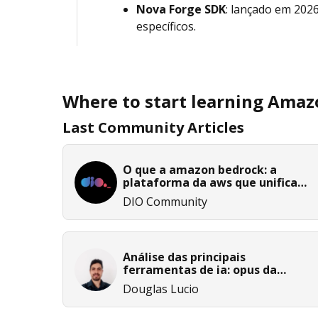
Nova Forge SDK
: lançado em 202
específicos.
Where to start learning Ama
Last Community Articles
O que a amazon bedrock: a
plataforma da aws que unifica
modelos de ia e infraestrutura
DIO Community
em uma api
Análise das principais
ferramentas de ia: opus da
amazon bedrock, claude 3 e
Douglas Lucio
outras soluções de mercado