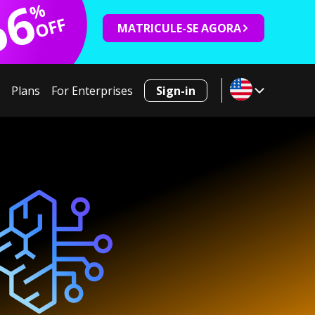
66
%
OFF
MATRICULE-SE AGORA
Plans
For Enterprises
Sign-in