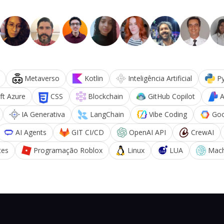
Metaverso
Kotlin
Inteligência Artificial
P
ft Azure
CSS
Blockchain
GitHub Copilot
A
IA Generativa
LangChain
Vibe Coding
Goo
AI Agents
GIT CI/CD
OpenAI API
CrewAI
tes
Programação Roblox
Linux
LUA
Mach