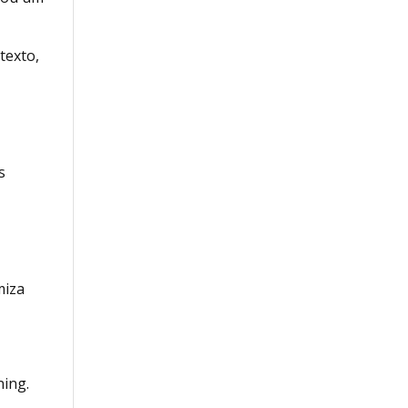
texto,
s
miza
ning.