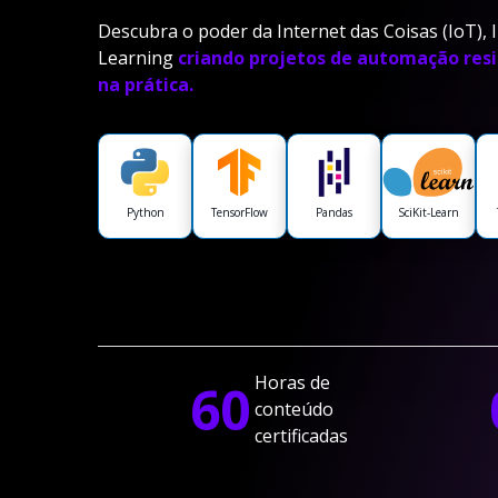
Descubra o poder da Internet das Coisas (IoT), In
Learning
criando projetos de automação resi
na prática.
Python
TensorFlow
Pandas
SciKit-Learn
Horas de
60
conteúdo
certificadas