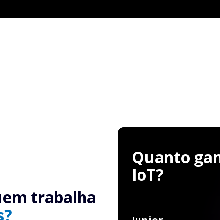
Quanto ganh
IoT?
uem trabalha
s?
Junior