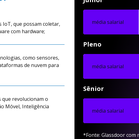
média salarial
os IoT, que possam coletar,
tware com hardware;
Pleno
ecnologias, como sensores,
lataformas de nuvem para
média salarial
Sênior
os que revolucionam o
 Móvel, Inteligência
média salarial
*Fonte: Glassdoor com r