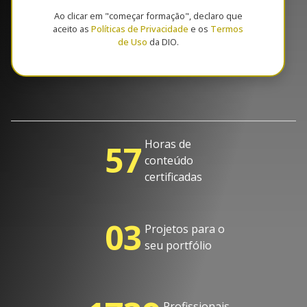
Ao clicar em "começar formação", declaro que
aceito as
Políticas de Privacidade
e os
Termos
de Uso
da DIO.
Horas de
57
conteúdo
certificadas
03
Projetos para o
seu portfólio
Profissionais