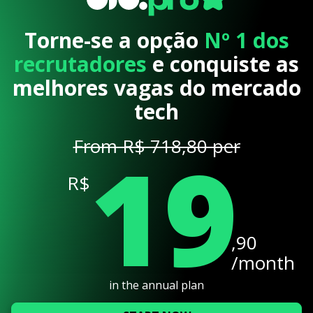
Torne-se a opção
Nº 1 dos
recrutadores
e conquiste as
melhores vagas do mercado
tech
19
From R$ 718,80 per
R$
,90
/month
in the annual plan