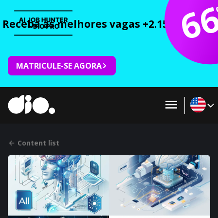
6
Receba as melhores vagas +2.150 cursos 
MATRICULE-SE AGORA
Content list