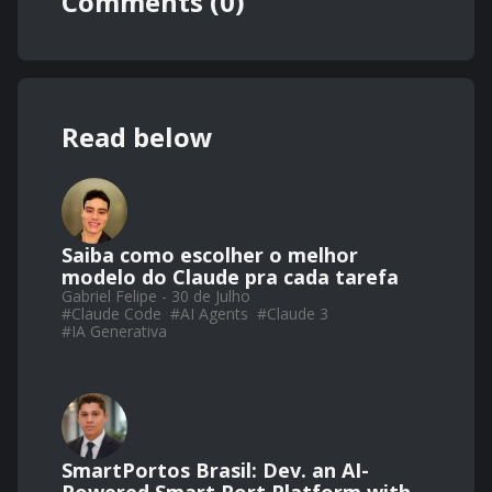
Comments (0)
Read below
Saiba como escolher o melhor
modelo do Claude pra cada tarefa
Gabriel Felipe - 30 de Julho
#
Claude Code
#
AI Agents
#
Claude 3
#
IA Generativa
SmartPortos Brasil: Dev. an AI-
Powered Smart Port Platform with