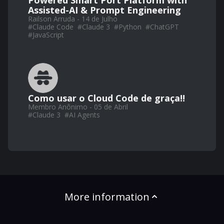
Assisted-AI & Prompt Engineering
Railson Arruda - 14 de Julho
#
Claude Code
#
Claude 3
#
Python
#
ChatGPT
#
JavaScript
Como usar o Cloud Code de graça!!
Membro Anônimo - 05 de Abril
#
Claude 3
#
AI Agents
More information