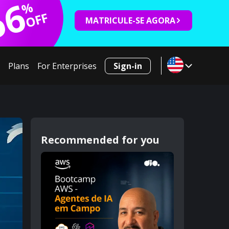
66
%
OFF
MATRICULE-SE AGORA
Plans
For Enterprises
Sign-in
Recommended for you