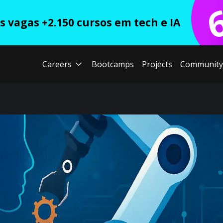
 vagas +2.150 cursos em tech e IA
Careers
Bootcamps
Projects
Community