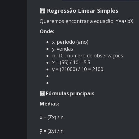
🧮 Regressão Linear Simples
Queremos encontrar a equação: Y=a+bX
Onde:
x: período (ano)
y: vendas
n=10 : número de observações
x̄ = (55) / 10 = 5.5
ȳ = (21000) / 10 = 2100
🧮 Fórmulas principais
Médias:
x̄ = (Σx) / n
ȳ = (Σy) / n