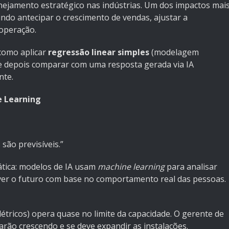
lanejamento estratégico nas indústrias. Um dos impactos mai
indo antecipar o crescimento de vendas, ajustar a
 operação.
 como aplicar
regressão linear simples
(modelagem
 e depois comparar com uma resposta gerada via IA
nte.
e Learning
são previsíveis.”
rática: modelos de IA usam
machine learning
para analisar
rever o futuro com base no comportamento real das pessoas.
létricos) opera quase no limite da capacidade. O gerente de
rão crescendo e se deve expandir as instalações.