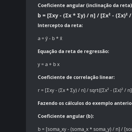
Coeficiente angular (inclinação da reta)
b = [Σxy - (Σx * Σy) / n] / [Σx² - (Σx)² /
Intercepto da reta:
a = ȳ - b * x̄
Equação da reta de regressão:
y = a + b x
Coeficiente de correlação linear:
r = [Σxy - (Σx * Σy) / n] / sqrt{[Σx² - (Σx)² / n]
Fazendo os cálculos do exemplo anterior
Coeficiente angular (b):
b = [soma_xy - (soma_x * soma_y) / n] / [so