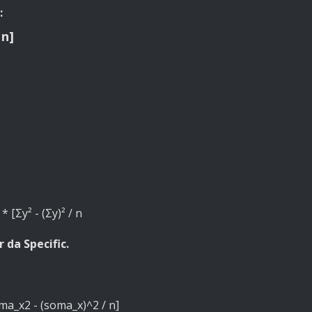
:
 n]
 * [Σy² - (Σy)² / n
 da Specific.
ma_x2 - (soma_x)^2 / n]