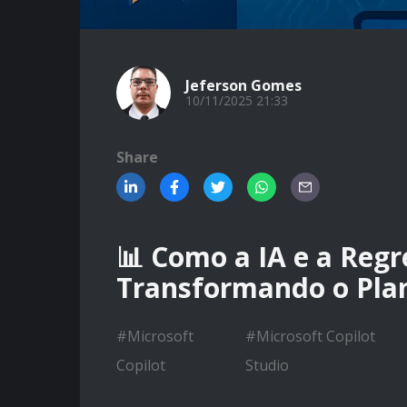
Jeferson Gomes
10/11/2025 21:33
Share
📊 Como a IA e a Regr
Transformando o Plan
#
Microsoft
#
Microsoft Copilot
Copilot
Studio