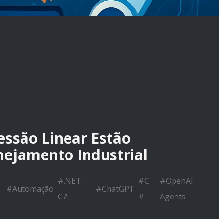
essão Linear Estão
ejamento Industrial
#
.NET
#
C
#
OpenAI
#
Automação
#
ChatGPT
C#
#
Agents