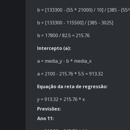
b = [133300 - (55 * 21000) / 10] / [385 - (55^
b = [133300 - 115500] / [385 - 3025]
b = 17800 / 82.5 ≈ 215.76
Intercepto (a):
a = media_y - b * media_x
a = 2100 - 215.76 * 5.5 ≈ 913.32
Equação da reta de regressão:
y = 913.32 + 215.76 * x
Previsões:
Ano 11: