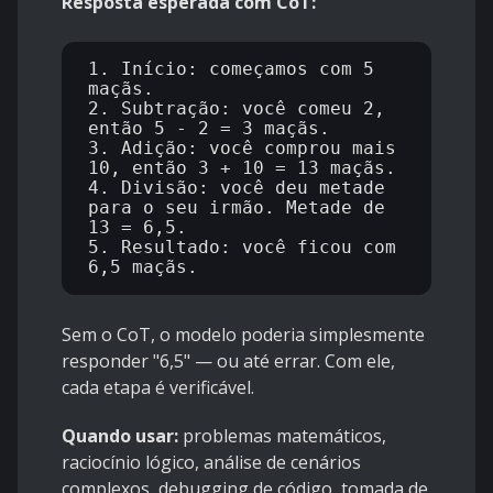
Resposta esperada com CoT:
1. Início: começamos com 5 
maçãs.

2. Subtração: você comeu 2, 
então 5 - 2 = 3 maçãs.

3. Adição: você comprou mais 
10, então 3 + 10 = 13 maçãs.

4. Divisão: você deu metade 
para o seu irmão. Metade de 
13 = 6,5.

5. Resultado: você ficou com 
Sem o CoT, o modelo poderia simplesmente
responder "6,5" — ou até errar. Com ele,
cada etapa é verificável.
Quando usar:
problemas matemáticos,
raciocínio lógico, análise de cenários
complexos, debugging de código, tomada de