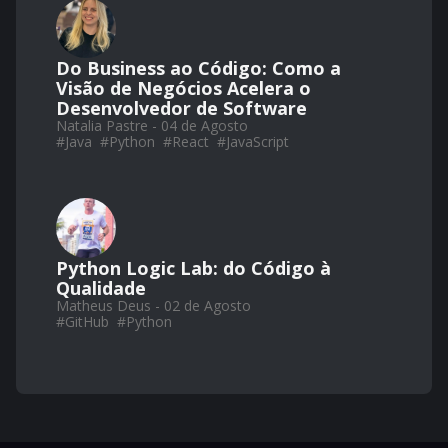
Do Business ao Código: Como a
Visão de Negócios Acelera o
Desenvolvedor de Software
Natalia Pastre - 04 de Agosto
#
Java
#
Python
#
React
#
JavaScript
Python Logic Lab: do Código à
Qualidade
Matheus Deus - 02 de Agosto
#
GitHub
#
Python