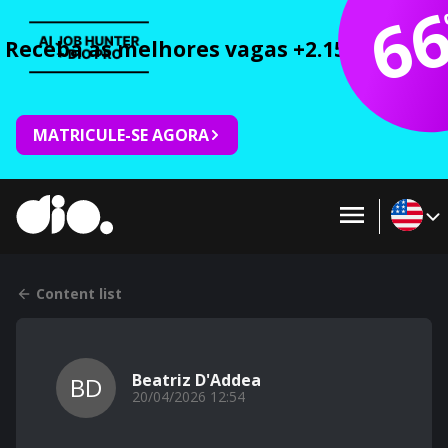
6
Receba as melhores vagas +2.150 cursos 
MATRICULE-SE AGORA
Content list
Beatriz D'Addea
BD
20/04/2026 12:54