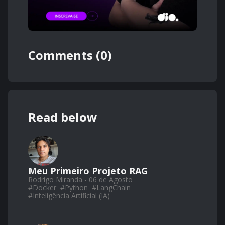
Comments (0)
Read below
Meu Primeiro Projeto RAG
Rodrigo Miranda - 06 de Agosto
#
Docker
#
Python
#
LangChain
#
Inteligência Artificial (IA)