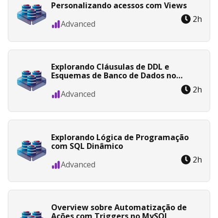
Personalizando acessos com Views
2
h
Advanced
Explorando Cláusulas de DDL e
Esquemas de Banco de Dados no
MySQL
2
h
Advanced
Explorando Lógica de Programação
com SQL Dinâmico
2
h
Advanced
Overview sobre Automatização de
Ações com Triggers no MySQL