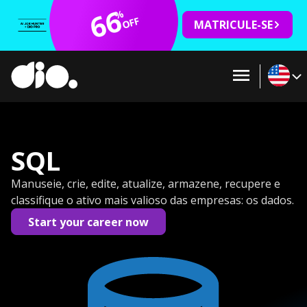
66
%
OFF
MATRICULE-SE
SQL
Manuseie, crie, edite, atualize, armazene, recupere e
classifique o ativo mais valioso das empresas: os dados.
Start your career now