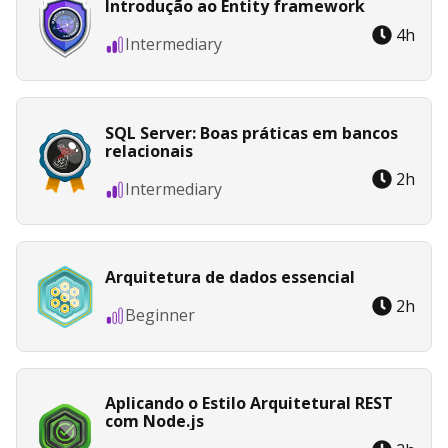
Introdução ao Entity framework
4
h
Intermediary
SQL Server: Boas práticas em bancos
relacionais
2
h
Intermediary
Arquitetura de dados essencial
2
h
Beginner
Aplicando o Estilo Arquitetural REST
com Node.js