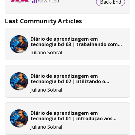
Advanced
Back-End
Last Community Articles
Diário de aprendizagem em
tecnologia bd-03 | trabalhando com
arquivos e dados externos em python
Juliano Sobral
Diário de aprendizagem em
tecnologia bd-02 | utilizando o
microsoft copilot para escrever
Juliano Sobral
consultas
Diário de aprendizagem em
tecnologia bd-01 | introdução aos
bancos de dados relacionais
Juliano Sobral