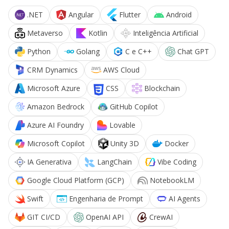
.NET
Angular
Flutter
Android
Metaverso
Kotlin
Inteligência Artificial
Python
Golang
C e C++
Chat GPT
CRM Dynamics
AWS Cloud
Microsoft Azure
CSS
Blockchain
Amazon Bedrock
GitHub Copilot
Azure AI Foundry
Lovable
Microsoft Copilot
Unity 3D
Docker
IA Generativa
LangChain
Vibe Coding
Google Cloud Platform (GCP)
NotebookLM
Swift
Engenharia de Prompt
AI Agents
GIT CI/CD
OpenAI API
CrewAI