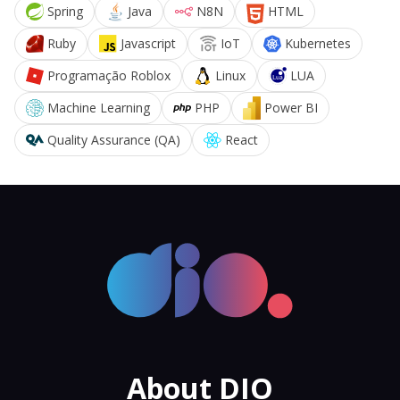
Spring
Java
N8N
HTML
Ruby
Javascript
IoT
Kubernetes
Programação Roblox
Linux
LUA
Machine Learning
PHP
Power BI
Quality Assurance (QA)
React
About DIO