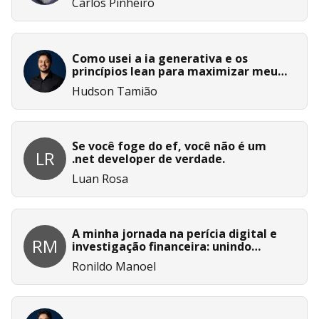
Carlos Pinheiro
Como usei a ia generativa e os
princípios lean para maximizar meus
estudos no dio campus expert #16
Hudson Tamião
Se você foge do ef, você não é um
LR
.net developer de verdade.
Luan Rosa
A minha jornada na perícia digital e
RM
investigação financeira: unindo
experiência de vida com ia
Ronildo Manoel