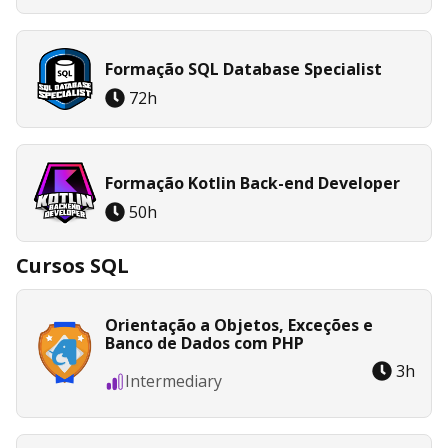
possibilita que você gerencie grandes volumes
de dados de forma rápida e precisa, tornando-
o uma habilidade valiosa e altamente
Formação SQL Database Specialist
procurada no mercado de trabalho.
72
h
Formação Kotlin Back-end Developer
50
h
Cursos SQL
Orientação a Objetos, Exceções e
Banco de Dados com PHP
3
h
Intermediary