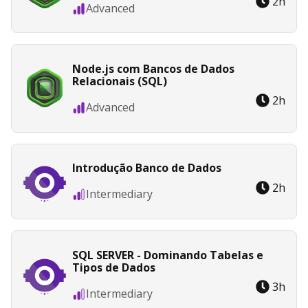
2
h
Advanced
Node.js com Bancos de Dados
Relacionais (SQL)
2
h
Advanced
Introdução Banco de Dados
2
h
Intermediary
SQL SERVER - Dominando Tabelas e
Tipos de Dados
3
h
Intermediary