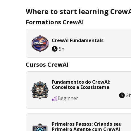
Where to start learning Crew
Formations CrewAI
CrewAI Fundamentals
5
h
Cursos CrewAI
Fundamentos do CrewAI:
Conceitos e Ecossistema
2
Beginner
Primeiros Passos: Criando seu
Primeiro Agente com CrewAI