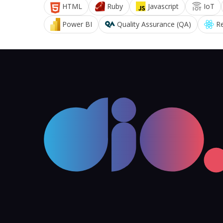
HTML
Ruby
Javascript
IoT
Power BI
Quality Assurance (QA)
R