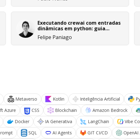
Executando crewai com entradas
dinâmicas em python: guia
completo para iniciar fluxos
Felipe Paniago
Metaverso
Kotlin
Inteligência Artificial
P
ft Azure
CSS
Blockchain
Amazon Bedrock
Docker
IA Generativa
LangChain
Vibe Co
Prompt
SQL
AI Agents
GIT CI/CD
OpenAI 