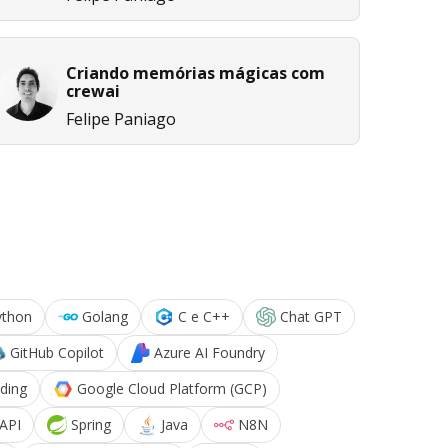
Criando memórias mágicas com
crewai
Felipe Paniago
ython
Golang
C e C++
Chat GPT
GitHub Copilot
Azure AI Foundry
ding
Google Cloud Platform (GCP)
API
Spring
Java
N8N