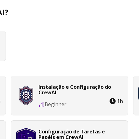
AI?
Instalação e Configuração do
CrewAI
h
1
h
Beginner
Configuração de Tarefas e
Papéis em CrewAI