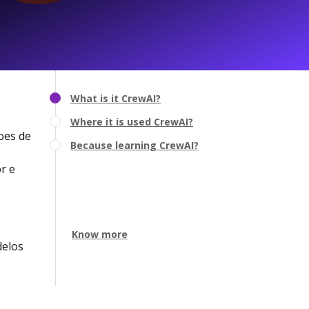
What is it CrewAI?
Where it is used CrewAI?
pes de
Because learning CrewAI?
r e
Know more
delos