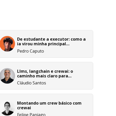
De estudante a executor: como a
ia virou minha principal
ferramenta de aprendizado e
Pedro Caputo
automação
Llms, langchain e crewai: o
caminho mais claro para
transformar ia em solução útil e
Cláudio Santos
confiável
Montando um crew básico com
crewai
Felipe Paniago