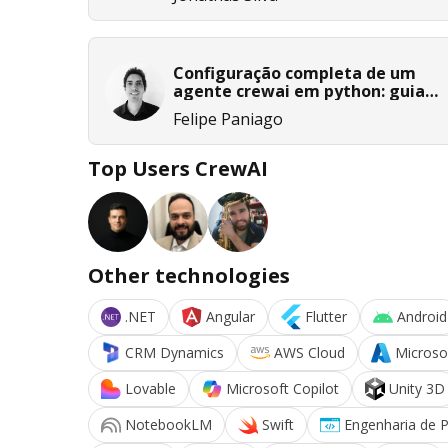
Configuração completa de um
agente crewai em python: guia
prático para desenvolvedores
Felipe Paniago
Top Users CrewAI
Other technologies
.NET
Angular
Flutter
Android
CRM Dynamics
AWS Cloud
Microso
Lovable
Microsoft Copilot
Unity 3D
NotebookLM
Swift
Engenharia de 