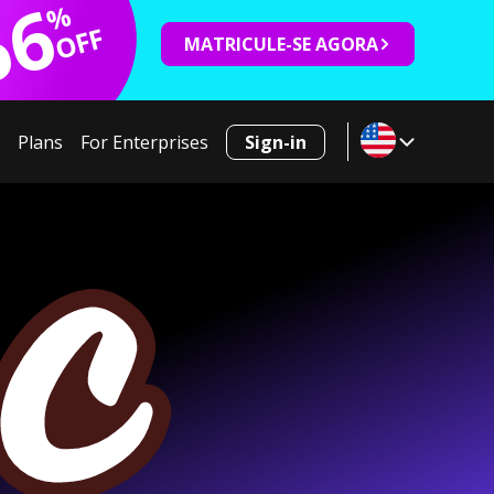
66
%
OFF
MATRICULE-SE AGORA
Plans
For Enterprises
Sign-in