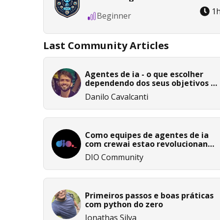
1
Beginner
Last Community Articles
Agentes de ia - o que escolher
dependendo dos seus objetivos e
habilidades
Danilo Cavalcanti
Como equipes de agentes de ia
com crewai estao revolucionando
o desenvolvimento de software
DIO Community
Primeiros passos e boas práticas
com python do zero
Jonathas Silva