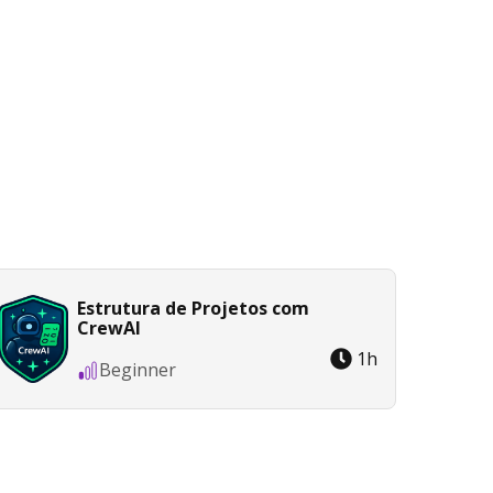
Estrutura de Projetos com
CrewAI
1
h
Beginner