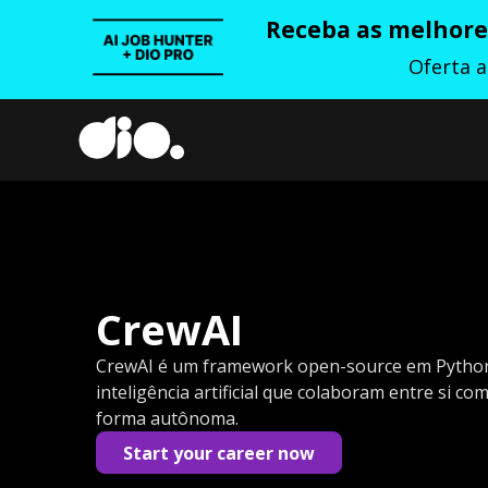
Receba as melhores
Oferta 
CrewAI
CrewAI é um framework open-source em Python 
inteligência artificial que colaboram entre si 
forma autônoma.
Start your career now