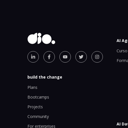
AI Ag
Curso 
Forma
build the change
Plans
Bootcamps
Projects
Community
AI Da
For enterprises