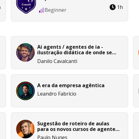
h
1
h
Beginner
Ai agents / agentes de ia -
ilustração didática de onde se
encaixam diferentes
Danilo Cavalcanti
ferramentas agênticas
A era da empresa agêntica
Leandro Fabrício
Sugestão de roteiro de aulas
para os novos cursos de agentes
de ia da dio
Paulo Nunes