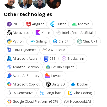
Other technologies
.NET
Angular
Flutter
Android
Metaverso
Kotlin
Inteligência Artificial
Python
Golang
C e C++
Chat GPT
CRM Dynamics
AWS Cloud
Microsoft Azure
CSS
Blockchain
Amazon Bedrock
GitHub Copilot
Azure AI Foundry
Lovable
Microsoft Copilot
Unity 3D
Docker
IA Generativa
LangChain
Vibe Coding
Google Cloud Platform (GCP)
NotebookLM