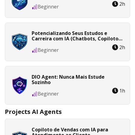
2
h
Beginner
Potencializando Seus Estudos e
Carreira com IA (Chatbots, Copilotos
e Agentes)
2
h
Beginner
DIO Agent: Nunca Mais Estude
Sozinho
1
h
Beginner
Projects AI Agents
Copiloto de Vendas com IA para