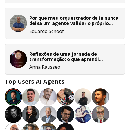
Por que meu orquestrador de ia nunca
deixa um agente validar o próprio
trabalho
Eduardo Schoof
Reflexões de uma jornada de
transformação: o que aprendi
conectando bootcamps e a trilha
Anna Rausseo
campus
Top Users AI Agents