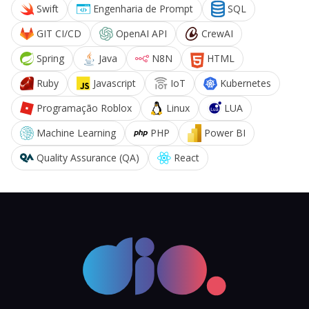
Swift
Engenharia de Prompt
SQL
GIT CI/CD
OpenAI API
CrewAI
Spring
Java
N8N
HTML
Ruby
Javascript
IoT
Kubernetes
Programação Roblox
Linux
LUA
Machine Learning
PHP
Power BI
Quality Assurance (QA)
React