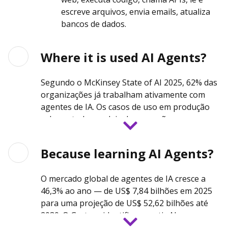
escreve arquivos, envia emails, atualiza
bancos de dados.
Where it is used AI Agents?
Segundo o McKinsey State of AI 2025, 62% das
organizações já trabalham ativamente com
agentes de IA. Os casos de uso em produção
cobrem toda a cadeia de operações
empresariais:
Because learning AI Agents?
Desenvolvimento de software (GitHub
Copilot Coding Agent, Claude Code,
O mercado global de agentes de IA cresce a
Google Antigravity)
46,3% ao ano — de US$ 7,84 bilhões em 2025
para uma projeção de US$ 52,62 bilhões até
Atendimento ao cliente e suporte técnico
2030. O Gartner identifica agentic AI como uma
Finanças e compliance — detecção de
das top 10 tendências estratégicas de