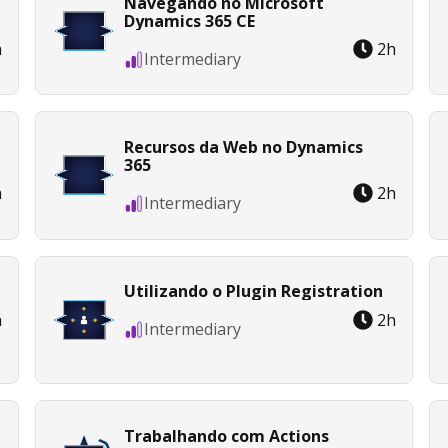
Navegando no Microsoft
Dynamics 365 CE
h
2
h
Intermediary
Recursos da Web no Dynamics
365
h
2
h
Intermediary
Utilizando o Plugin Registration
h
2
h
Intermediary
Trabalhando com Actions