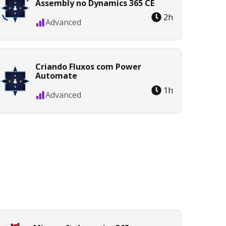
Assembly no Dynamics 365 CE
2
h
Advanced
Criando Fluxos com Power
Automate
1
h
Advanced