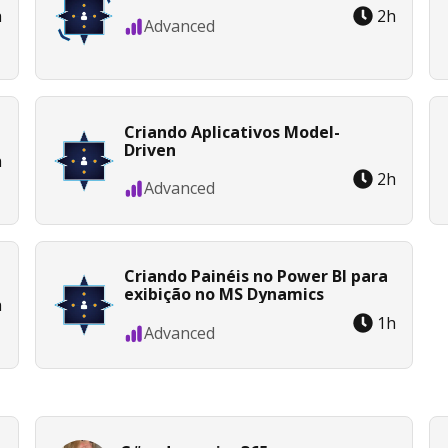
h
2
h
Advanced
Criando Aplicativos Model-
Driven
h
2
h
Advanced
Criando Painéis no Power BI para
exibição no MS Dynamics
h
1
h
Advanced