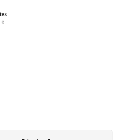
tes
 e