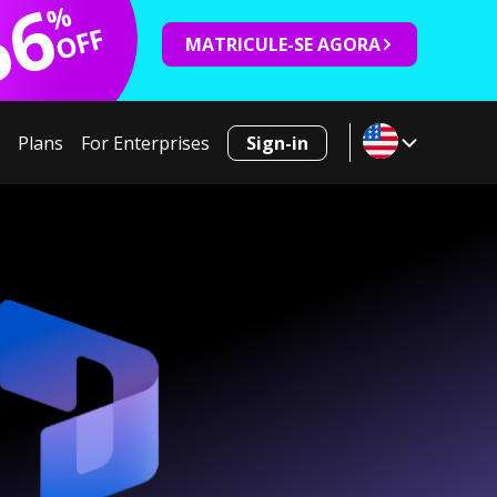
66
%
OFF
MATRICULE-SE AGORA
Plans
For Enterprises
Sign-in