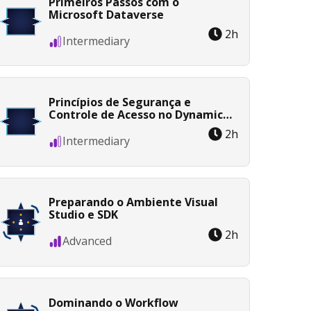
Primeiros Passos com o
Microsoft Dataverse
2
h
Intermediary
Princípios de Segurança e
Controle de Acesso no Dynamics
365
2
h
Intermediary
Preparando o Ambiente Visual
Studio e SDK
2
h
Advanced
Dominando o Workflow