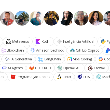
Metaverso
Kotlin
Inteligência Artificial
P
Blockchain
Amazon Bedrock
GitHub Copilot
IA Generativa
LangChain
Vibe Coding
Goo
AI Agents
GIT CI/CD
OpenAI API
CrewAI
tes
Programação Roblox
Linux
LUA
Mach