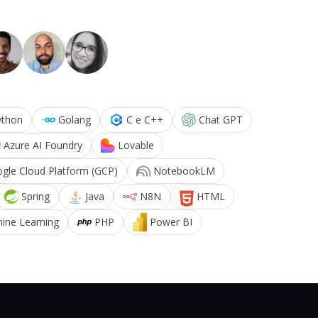
ython
Golang
C e C++
Chat GPT
Azure AI Foundry
Lovable
gle Cloud Platform (GCP)
NotebookLM
Spring
Java
N8N
HTML
ine Learning
PHP
Power BI