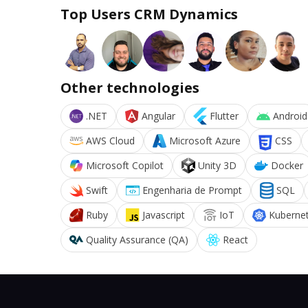
Top Users CRM Dynamics
Other technologies
.NET
Angular
Flutter
Android
AWS Cloud
Microsoft Azure
CSS
Microsoft Copilot
Unity 3D
Docker
Swift
Engenharia de Prompt
SQL
Ruby
Javascript
IoT
Kuberne
Quality Assurance (QA)
React