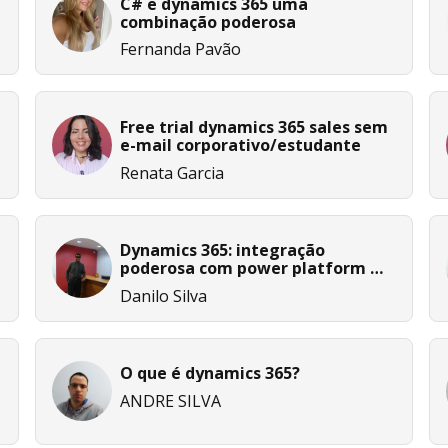
C# e dynamics 365 uma
combinação poderosa
Fernanda Pavão
Free trial dynamics 365 sales sem
e-mail corporativo/estudante
Renata Garcia
Dynamics 365: integração
poderosa com power platform e
azure
Danilo Silva
O que é dynamics 365?
ANDRE SILVA