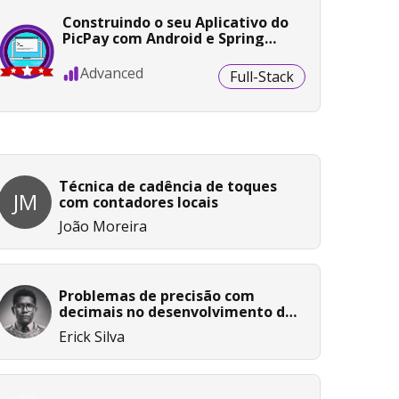
Construindo o seu Aplicativo do
PicPay com Android e Spring
Boot - Etapa 2/2
Advanced
Full-Stack
Técnica de cadência de toques
JM
com contadores locais
João Moreira
Problemas de precisão com
decimais no desenvolvimento de
software
Erick Silva