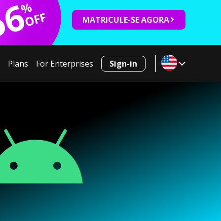
66
%
OFF
MATRICULE-SE AGORA
Plans
For Enterprises
Sign-in