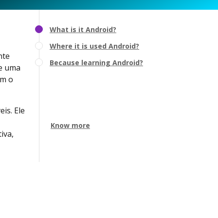
What is it Android?
Where it is used Android?
nte
Because learning Android?
ce uma
em o
is. Ele
Know more
iva,