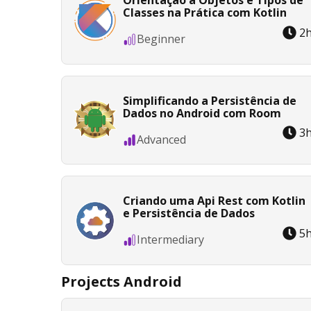
Orientação a Objetos e Tipos de
Classes na Prática com Kotlin
2
Beginner
Simplificando a Persistência de
Dados no Android com Room
3
Advanced
Criando uma Api Rest com Kotlin
e Persistência de Dados
5
Intermediary
Projects Android