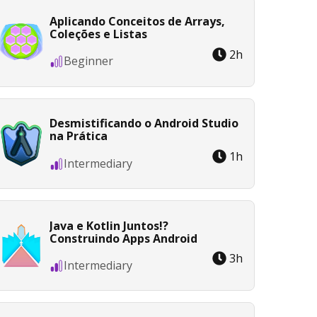
Aplicando Conceitos de Arrays,
Coleções e Listas
2
h
Beginner
Desmistificando o Android Studio
na Prática
1
h
Intermediary
Java e Kotlin Juntos!?
Construindo Apps Android
3
h
Intermediary