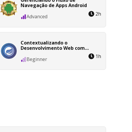
Gerenciando o Fluxo de
Navegação de Apps Android
2
h
Advanced
Contextualizando o
Desenvolvimento Web com
Spring Boot 3
1
h
Beginner