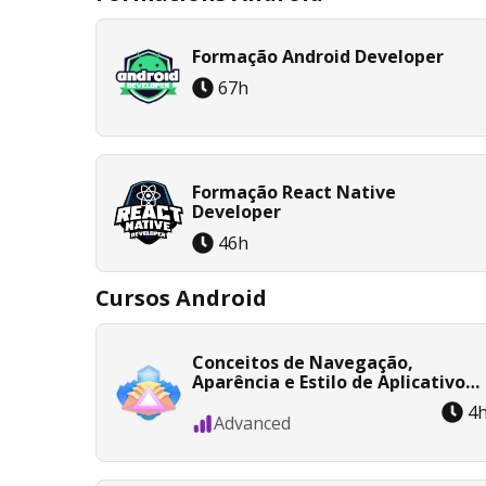
Formação Android Developer
67
h
Formação React Native
Developer
46
h
Cursos Android
Conceitos de Navegação,
Aparência e Estilo de Aplicativos
Android
4
Advanced