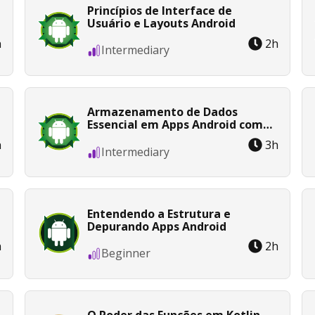
Princípios de Interface de
Usuário e Layouts Android
h
2
h
Intermediary
Armazenamento de Dados
Essencial em Apps Android com
Kotlin
h
3
h
Intermediary
Entendendo a Estrutura e
Depurando Apps Android
h
2
h
Beginner