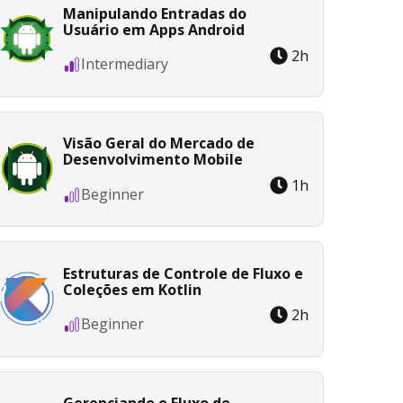
Manipulando Entradas do
Usuário em Apps Android
2
h
Intermediary
Visão Geral do Mercado de
Desenvolvimento Mobile
1
h
Beginner
Estruturas de Controle de Fluxo e
Coleções em Kotlin
2
h
Beginner