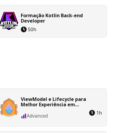
Formação Kotlin Back-end
Developer
50
h
ViewModel e Lifecycle para
Melhor Experiência em
Aplicativos Android
1
h
Advanced