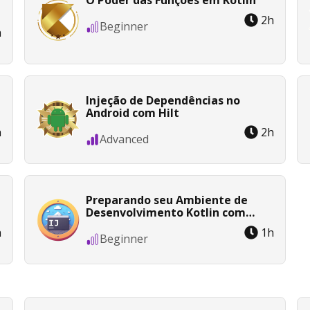
O Poder das Funções em Kotlin
2
h
Beginner
h
Injeção de Dependências no
Android com Hilt
h
2
h
Advanced
Preparando seu Ambiente de
Desenvolvimento Kotlin com
IntelliJ
h
1
h
Beginner