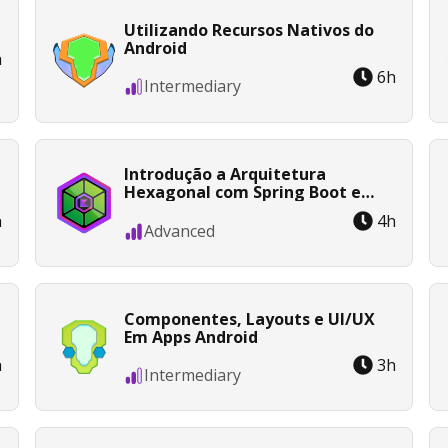
Utilizando Recursos Nativos do
Android
h
6
h
Intermediary
Introdução a Arquitetura
Hexagonal com Spring Boot e
Kotlin
h
4
h
Advanced
Componentes, Layouts e UI/UX
Em Apps Android
h
3
h
Intermediary