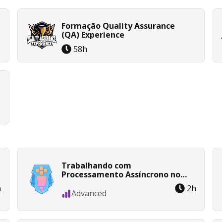
Formação Quality Assurance
(QA) Experience
58
h
Trabalhando com
Processamento Assíncrono no
Android
h
2
h
Advanced