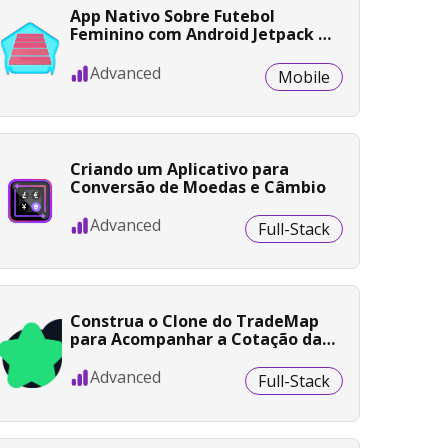
App Nativo Sobre Futebol
Feminino com Android Jetpack e
Java
Advanced
Mobile
Criando um Aplicativo para
Conversão de Moedas e Câmbio
Advanced
Full-Stack
Construa o Clone do TradeMap
para Acompanhar a Cotação das
Ações da B3 com Spring Boot e
Kotlin
Advanced
Full-Stack