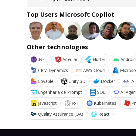
Top Users Microsoft Copilot
Other technologies
.NET
Angular
Flutter
Android
CRM Dynamics
AWS Cloud
Microso
Lovable
Unity 3D
Docker
IA
Engenharia de Prompt
SQL
AI Agen
Javascript
IoT
Kubernetes
P
Quality Assurance (QA)
React