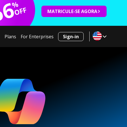
66
%
OFF
MATRICULE-SE AGORA
Plans
For Enterprises
Sign-in