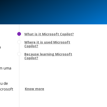
What is it Microsoft Copilot?
Where it is used Microsoft
Copilot?
a
Because learning Microsoft
Copilot?
em uma
iu de
crosoft
Know more