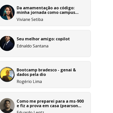
Da amamentação ao código:
minha jornada como campus
expert #15
Viviane Setiba
Seu melhor amigo: copilot
Ednaldo Santana
Bootcamp bradesco - genai &
dados pela dio
Rogério Lima
Como me preparei para a ms-900
e fiz a prova em casa (pearson
onvue)🪟
Eduardo Lentz