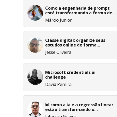
Como a engenharia de prompt
está transformando a forma de
utilizar inteligência artificial
Márcio Junior
Classe digital: organize seus
estudos online de forma
inteligente
Jesse Oliveira
Microsoft credentials ai
challenge
David Pereira
📊 como a ia e a regressão linear
estão transformando o
planejamento industrial
Jeferson Gomes