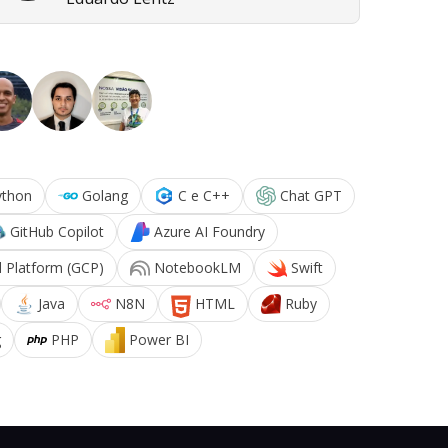
ython
Golang
C e C++
Chat GPT
GitHub Copilot
Azure AI Foundry
 Platform (GCP)
NotebookLM
Swift
Java
N8N
HTML
Ruby
g
PHP
Power BI