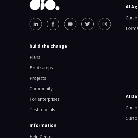
AI Ag
Curso 
Forma
build the change
Plans
Bootcamps
Projects
Community
AI Da
For enterprises
Curso 
Testimonials
Curso
Information
Help Center