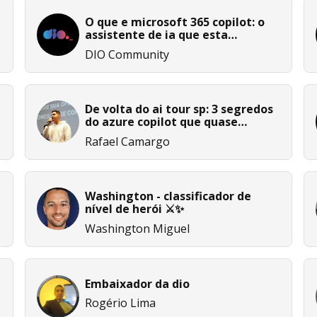
O que e microsoft 365 copilot: o
assistente de ia que esta
redefinindo a produtividade
DIO Community
corporativa
De volta do ai tour sp: 3 segredos
do azure copilot que quase
ninguém está usando
Rafael Camargo
Washington - classificador de
nível de herói ⚔️✨
Washington Miguel
Embaixador da dio
Rogério Lima