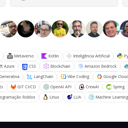
Metaverso
Kotlin
Inteligência Artificial
P
ft Azure
CSS
Blockchain
Amazon Bedrock
 Generativa
LangChain
Vibe Coding
Google Cloud
ts
GIT CI/CD
OpenAI API
CrewAI
Spring
rogramação Roblox
Linux
LUA
Machine Learnin